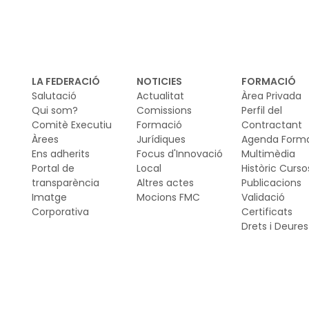
LA FEDERACIÓ
NOTICIES
FORMACIÓ
Salutació
Actualitat
Àrea Privada
Qui som?
Comissions
Perfil del
Comitè Executiu
Formació
Contractant
Àrees
Jurídiques
Agenda Form
Ens adherits
Focus d'Innovació
Multimèdia
Portal de
Local
Històric Curso
transparència
Altres actes
Publicacions
Imatge
Mocions FMC
Validació
Corporativa
Certificats
Drets i Deures