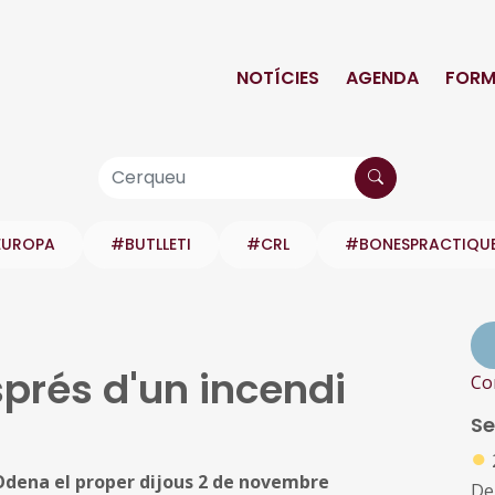
NOTÍCIES
AGENDA
FORM
EUROPA
#BUTLLETI
#CRL
#BONESPRACTIQU
sprés d'un incendi
Co
Se
●
'Òdena el proper dijous 2 de novembre
De