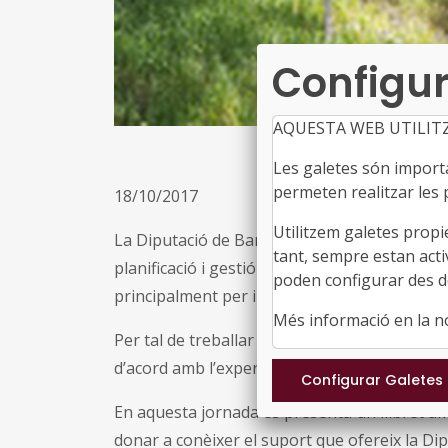
Configur
AQUESTA WEB UTILIT
Les galetes són importan
permeten realitzar les p
18/10/2017
Utilitzem galetes propi
La Diputació de Barcelona ha definit i trebal
tant, sempre estan acti
planificació i gestió forestal amb els objecti
poden configurar des de
principalment per incendis, i fer actuacions 
Més informació en la 
Per tal de treballar en funció de la situació de
d’acord amb l’experiència acumulada durant 
En aquesta jornada es presenta un llibret amb
donar a conèixer el suport que ofereix la Di