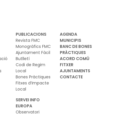
PUBLICACIONS
AGENDA
Revista FMC
MUNICIPIS
Monogràfics FMC
BANC DE BONES
Ajuntament Fàcil
PRÀCTIQUES
ació
Butlletí
ACORD COMÚ
Codi de Regim
FITXER
s
Local
AJUNTAMENTS
Bones Pràctiques
CONTACTE
Fitxes d’Impacte
Local
SERVEI INFO
EUROPA
Observatori