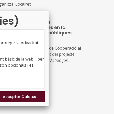
ganitza: Localret
ies)
rticipació i col·lectius
frarepresentats: reptes en la
finició de polítiques públiques
09/07/2026
otegir la privacitat i
ganitzada pel Fons Català de Cooperació al
senvolupament, en el marc del projecte
t bàsic de la web i, per
ropeu PACT –
Participatory Action for
són opcionals i es
mmunity Transformation
oc: Centre Cívic Cotxers de Sants (Barcelona)
a: 14 de juliol