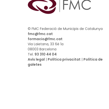
© FMC Federació de Municipis de Catalunya
fmc@fmc.cat
formacio@fmc.cat
Via Laietana, 33 6è 1a
08003 Barcelona
Tel.
93 310 44 04
Avís legal
|
Política privacitat
|
Política de
galetes