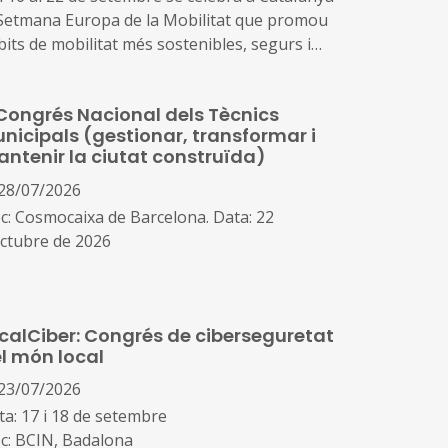
 Setmana Europa de la Mobilitat que promou
bits de mobilitat més sostenibles, segurs i
ludables com són els desplaçaments a peu,
bicicleta, en transport públic o amb vehicle
Congrés Nacional dels Tècnics
ctric, així com visualitzar els canvis possibles
nicipals (gestionar, transformar i
l’ús de l’espai públic, millorar la qualitat de
ntenir la ciutat construïda)
ire i la reducció de la contaminació
28/07/2026
oc: Cosmocaixa de Barcelona. Data: 22
octubre de 2026
guany, el congrés posarà el focus en els
ans reptes de la gestió urbana: la
calCiber: Congrés de ciberseguretat
nsformació de la ciutat existent, les
l món local
raestructures municipals, l’aplicació pràctica
la tecnologia i la IA en la gestió pública
23/07/2026
ta: 17 i 18 de setembre
oc: BCIN, Badalona