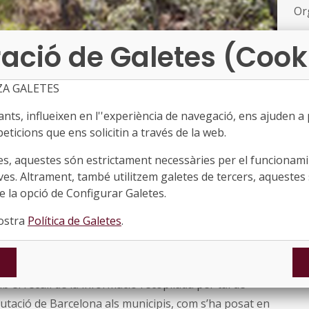
Or
ació de Galetes (Cook
Pa
in
de
ZA GALETES
●
ts, influeixen en l''experiència de navegació, ens ajuden a pr
Or
eticions que ens solicitin a través de la web.
De
es, aquestes són estrictament necessàries per el funcionamin
eu
lat amb les persones del territori unes propostes de
ves. Altrament, també utilitzem galetes de tercers, aquestes 
Co
us bàsics de restaurar els boscos afectats
 la opció de Configurar Galetes.
Ll
per a la prevenció d’incendis en zones estratègiques.
Dat
nostra
Política de Galetes
.
 cada territori, s’han definit uns itineraris orientatius
més de 15 anys.
 el recull de la informació recopilada per tal de
putació de Barcelona als municipis, com s’ha posat en