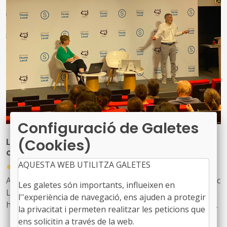
Configuració de Galetes
L’FMC parla del benestar integral al treball i
(Cookies)
ofereix claus per generar entorns saludables
●
AQUESTA WEB UTILITZA GALETES
17/07/2026
Aquest matí hem celebrat una sessió del Seminari Tècnic
Les galetes són importants, influeixen en
Local en la què hem pogut aprofundir en el benestar i
l''experiència de navegació, ens ajuden a protegir
hem pogut gaudir d’unes interessants ponències sobre
la privacitat i permeten realitzar les peticions que
equilibri intern, comunicació interpersonal i l’ordre com
ens solicitin a través de la web.