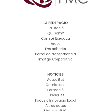
d’Intel·ligència Artificial en l’àmbit local amb criteris
d’eficiència, seguretat jurídica i orientació al servei públic
LA FEDERACIÓ
Salutació
Qui som?
Comitè Executiu
Àrees
Ens adherits
Portal de transparència
Imatge Corporativa
NOTICIES
Actualitat
Comissions
Formació
Jurídiques
Focus d'Innovació Local
Altres actes
Mocions FMC