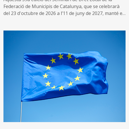
Federació de Municipis de Catalunya, que se celebrarà
del 23 d'octubre de 2026 a l’11 de juny de 2027, manté el
compromís amb l’anàlisi de qüestions d’actualitat i de
gran rellevància per al món local, especialment aquelles
que tenen implicacions jurídiques destacades i que han
estat objecte, en alguns casos, de resolucions judicials
rellevants
El Seminari es dedicarà a examinar aquestes temàtiques
des de diferents perspectives, tenint en compte que una
part d’aquesta edició es desenvoluparà en període
electoral en l’àmbit local. Així, s’abordaran qüestions
relatives al procés electoral local, la millora dels serveis
públics, la simplificació i acceleració administratives, la
contractació pública, l’urbanisme i l’habitatge, els
sistemes algorítmics i la intel·ligència artificial, les
aportacions de les ciències del comportament al dret
local o el
compliance
públic, entre d’altres