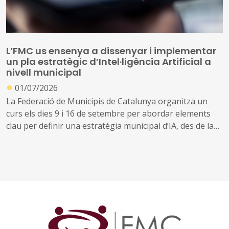
L’FMC us ensenya a dissenyar i implementar
un pla estratègic d’Intel·ligència Artificial a
nivell municipal
●
01/07/2026
La Federació de Municipis de Catalunya organitza un
curs els dies 9 i 16 de setembre per abordar elements
clau per definir una estratègia municipal d’IA, des de la
governança i la contractació pública fins als aspectes
relacionats amb la protecció de dades, la seguretat
jurídica i el compliment del marc normatiu aplicable,
incloent-hi el Reglament europeu d’Intel·ligència
Artificial (AI Act) i l'RGPD
L’objectiu és dotar els i les participants dels
coneixements i eines necessaris per liderar projectes