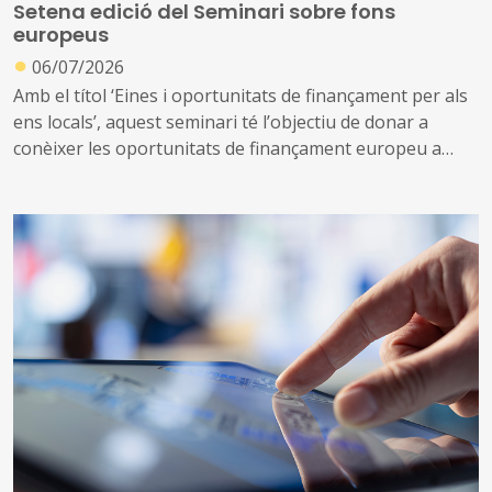
Setena edició del Seminari sobre fons
europeus
●
06/07/2026
Amb el títol ‘Eines i oportunitats de finançament per als
ens locals’, aquest seminari té l’objectiu de donar a
conèixer les oportunitats de finançament europeu a
disposició de les entitats de Catalunya i oferir una visió
global sobre els diferents fons europeus i conèixer els
mecanismes a través dels quals s’hi pot accedir
Aquesta setena edició tindrà lloc de l’octubre de 2026
fins a febrer de 2027 i s’adreça a càrrecs polítics i tècnics
del món local especialment relacionats en
desenvolupament local i promoció econòmica