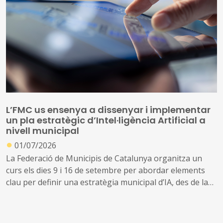
L’FMC us ensenya a dissenyar i implementar
un pla estratègic d’Intel·ligència Artificial a
nivell municipal
●
01/07/2026
La Federació de Municipis de Catalunya organitza un
curs els dies 9 i 16 de setembre per abordar elements
clau per definir una estratègia municipal d’IA, des de la
governança i la contractació pública fins als aspectes
relacionats amb la protecció de dades, la seguretat
jurídica i el compliment del marc normatiu aplicable,