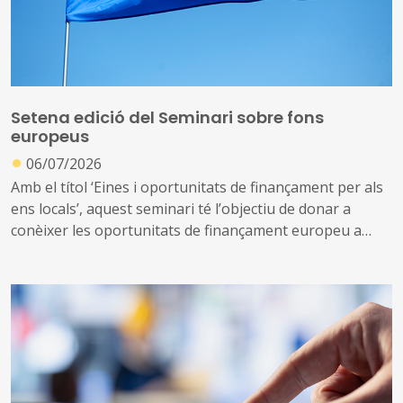
públics, la simplificació i acceleració administratives, la
contractació pública, l’urbanisme i l’habitatge, els
sistemes algorítmics i la intel·ligència artificial, les
aportacions de les ciències del comportament al dret
local o el
compliance
públic, entre d’altres
Setena edició del Seminari sobre fons
europeus
●
06/07/2026
Amb el títol ‘Eines i oportunitats de finançament per als
ens locals’, aquest seminari té l’objectiu de donar a
conèixer les oportunitats de finançament europeu a
disposició de les entitats de Catalunya i oferir una visió
global sobre els diferents fons europeus i conèixer els
mecanismes a través dels quals s’hi pot accedir
Aquesta setena edició tindrà lloc de l’octubre de 2026
fins a febrer de 2027 i s’adreça a càrrecs polítics i tècnics
del món local especialment relacionats en
desenvolupament local i promoció econòmica