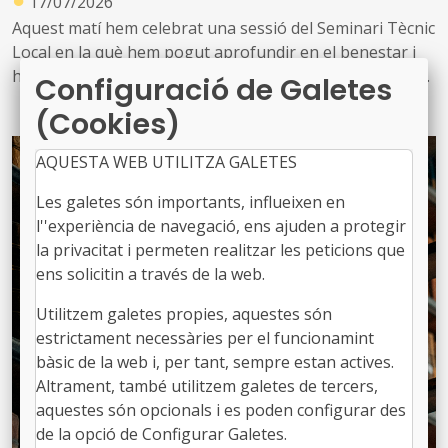
17/07/2026
Aquest matí hem celebrat una sessió del Seminari Tècnic
Local en la què hem pogut aprofundir en el benestar i
hem pogut gaudir d’unes interessants ponències sobre
Configuració de Galetes
equilibri intern, comunicació interpersonal i l’ordre com
(Cookies)
a aliat en el treball
AQUESTA WEB UTILITZA GALETES
Les galetes són importants, influeixen en
l''experiència de navegació, ens ajuden a protegir
la privacitat i permeten realitzar les peticions que
ens solicitin a través de la web.
Utilitzem galetes propies, aquestes són
estrictament necessàries per el funcionamint
bàsic de la web i, per tant, sempre estan actives.
Altrament, també utilitzem galetes de tercers,
aquestes són opcionals i es poden configurar des
de la opció de Configurar Galetes.