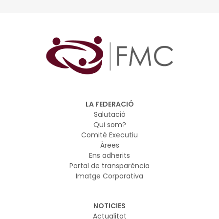
incloent-hi el Reglament europeu d’Intel·ligència
Artificial (AI Act) i l'RGPD
L’objectiu és dotar els i les participants dels
coneixements i eines necessaris per liderar projectes
d’Intel·ligència Artificial en l’àmbit local amb criteris
d’eficiència, seguretat jurídica i orientació al servei públic
LA FEDERACIÓ
Salutació
Qui som?
Comitè Executiu
Àrees
Ens adherits
Portal de transparència
Imatge Corporativa
NOTICIES
Actualitat