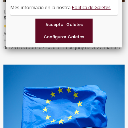
Més informació en la nostra
Política de Galetes
.
L’FMC organitza una nova edició del seu
Seminari de Dret Local
●
06/07/2026
Aquesta 39a edició del Seminari de Dret Local de la
Federació de Municipis de Catalunya, que se celebrarà
del 23 d'octubre de 2026 a l’11 de juny de 2027, manté el
compromís amb l’anàlisi de qüestions d’actualitat i de
gran rellevància per al món local, especialment aquelles
que tenen implicacions jurídiques destacades i que han
estat objecte, en alguns casos, de resolucions judicials
rellevants
El Seminari es dedicarà a examinar aquestes temàtiques
des de diferents perspectives, tenint en compte que una
part d’aquesta edició es desenvoluparà en període
electoral en l’àmbit local. Així, s’abordaran qüestions
relatives al procés electoral local, la millora dels serveis