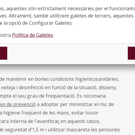
No
es, aquestes són estrictament necessàries per el funcionamin
●
ves. Altrament, també utilitzem galetes de tercers, aquestes 
Les
 la opció de Configurar Galetes.
re
o mercats no és recomanable
ja que la presència de
nostra
Política de Galetes
.
loc
pot desactivar l’acció dels desinfectants.
di
dera carrers i voreres reservoris de la infecció per la
ex
esinfectants en aquestes àrees pot suposar un risc per
re
de mantenir en bones condicions higienicosanitàries,
neteja i desinfecció en funció de la situació, disseny,
 compte el seu grau de freqüentació. Es recomana
res de prevenció
a adoptar per minimitzar el risc de
na higiene freqüent de les mans, evitar tossir
 cara interna de l'avantbraç en aquests casos,
de seguretat d’1,5 m i utilitzar mascareta les persones