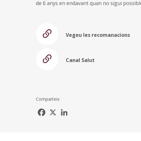
de 6 anys en endavant quan no sigui possibl
Vegeu les recomanacions
Canal Salut
Comparteix
Facebook
X
LinkedIn