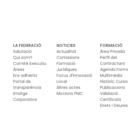
LA FEDERACIÓ
NOTICIES
FORMACIÓ
Salutació
Actualitat
Àrea Privada
Qui som?
Comissions
Perfil del
Comitè Executiu
Formació
Contractant
Àrees
Jurídiques
Agenda Form
Ens adherits
Focus d'Innovació
Multimèdia
Portal de
Local
Històric Curso
transparència
Altres actes
Publicacions
Imatge
Mocions FMC
Validació
Corporativa
Certificats
Drets i Deures