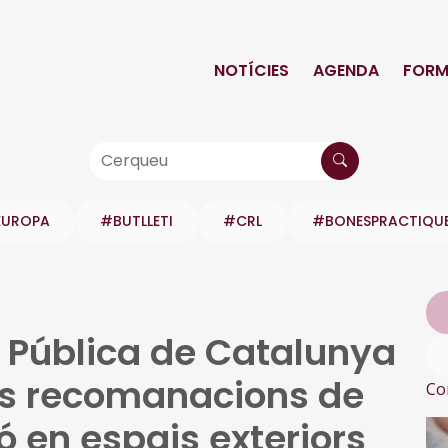
NOTÍCIES
AGENDA
FORM
EUROPA
#BUTLLETI
#CRL
#BONESPRACTIQU
t Pública de Catalunya
es recomanacions de
Co
ó en espais exteriors