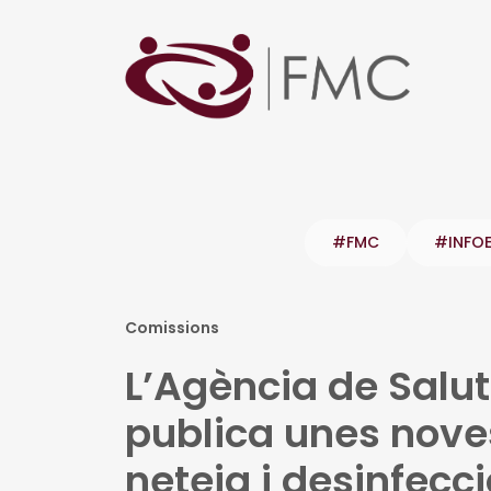
#FMC
#INFO
Comissions
L’Agència de Salu
publica unes nov
neteja i desinfecci