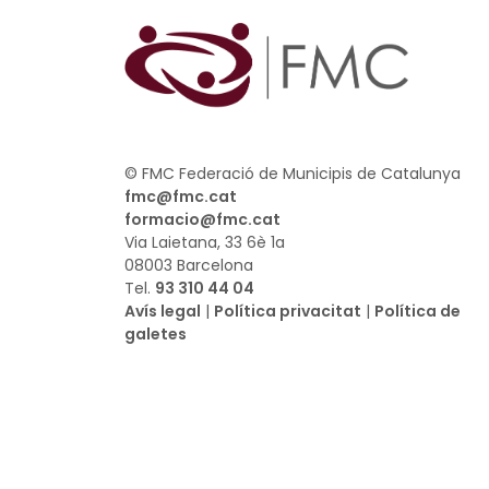
© FMC Federació de Municipis de Catalunya
fmc@fmc.cat
formacio@fmc.cat
Via Laietana, 33 6è 1a
08003 Barcelona
Tel.
93 310 44 04
Avís legal
|
Política privacitat
|
Política de
galetes