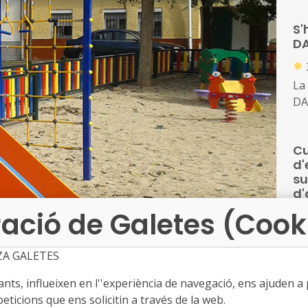
d’e
S'
de
D
ed
●
La
DA
Cu
d'
su
d'
●
ació de Galetes (Cook
Res
qua
ZA GALETES
pe
ts, influeixen en l''experiència de navegació, ens ajuden a pr
co
eticions que ens solicitin a través de la web.
d'a