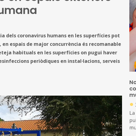
humana
ia dels coronavirus humans en les superfícies pot
es), en espais de major concurrència és recomanable
eteja habituals en les superfícies on pugui haver
infeccions periòdiques en instal·lacions, serveis
No
co
mu
●
La
pub
mun
ord