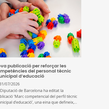
va publicació per reforçar les
mpetències del personal tècnic
nicipal d’educació
31/07/2026
 Diputació de Barcelona ha editat la
licació ‘Marc competencial del perfil tècnic
icipal d’educació’, una eina que defineix,
ena i enforteix el nou rol del personal tècnic