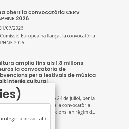
ducació i el seu lideratge en el
ha obert la convocatòria CERV
senvolupament i la gestió de les polítiques
APHNE 2026
ucatives locals
31/07/2026
 Comissió Europea ha llançat la convocatòria
PHNE 2026.
ltura amplia fins als 1,8 milions
euros la convocatòria de
bvencions per a festivals de música
alt interès cultural
ies)
31/07/2026
olució CLT/2702/2026, de 24 de juliol, per la
l es modifica la dotació de la convocatòria
r a la concessió de subvencions, en règim de
otegir la privacitat i
ncurrència competitiva, a festivals de música
lt interès cultural (ref. BDNS 914637)