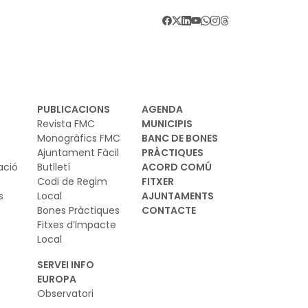
PUBLICACIONS
AGENDA
Revista FMC
MUNICIPIS
Monogràfics FMC
BANC DE BONES
Ajuntament Fàcil
PRÀCTIQUES
ació
Butlletí
ACORD COMÚ
Codi de Regim
FITXER
s
Local
AJUNTAMENTS
Bones Pràctiques
CONTACTE
Fitxes d’Impacte
Local
SERVEI INFO
EUROPA
Observatori