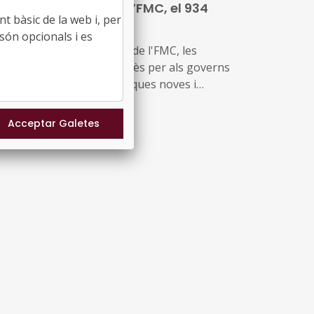
u butlletí digital de l’FMC, el 934
t bàsic de la web i, per
31/07/2026
són opcionals i es
 notícies sobre l'activitat de l'FMC, les
cents informacions d'interès per als governs
als, les disposicions jurídiques noves i
versos actes d'agenda us arriben amb aquest
emplar, el 934. També inclou les notícies
cents sobre fons europeus