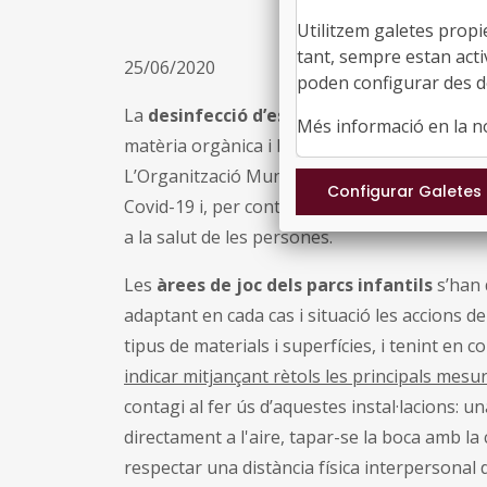
Utilitzem galetes propi
tant, sempre estan acti
25/06/2020
poden configurar des de
La
desinfecció d’espais com els carrers 
Més informació en la 
matèria orgànica i brutícia en aquests espais 
L’Organització Mundial de la Salut no es consi
Covid-19 i, per contra, la polvorització de d
a la salut de les persones.
Les
àrees de joc dels parcs infantils
s’han 
adaptant en cada cas i situació les accions de 
tipus de materials i superfícies, i tenint en
indicar mitjançant rètols les principals mesu
contagi al fer ús d’aquestes instal·lacions: u
directament a l'aire, tapar-se la boca amb la
respectar una distància física interpersonal 