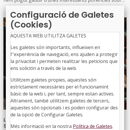
hem pogut gaudir d’unes interessants ponències sobre
equilibri intern, comunicació interpersonal i l’ordre com
Configuració de Galetes
a aliat en el treball
(Cookies)
AQUESTA WEB UTILITZA GALETES
Les galetes són importants, influeixen en
l''experiència de navegació, ens ajuden a protegir
la privacitat i permeten realitzar les peticions que
ens solicitin a través de la web.
Utilitzem galetes propies, aquestes són
estrictament necessàries per el funcionamint
bàsic de la web i, per tant, sempre estan actives.
Altrament, també utilitzem galetes de tercers,
aquestes són opcionals i es poden configurar des
de la opció de Configurar Galetes.
L’FMC organitza una nova edició del seu
Seminari de Dret Local
Més informació en la nostra
Política de Galetes
.