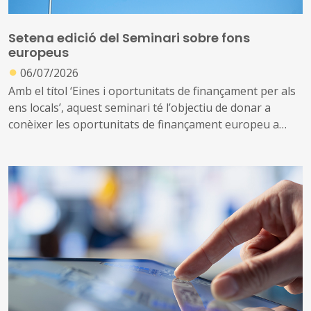
aportacions de les ciències del comportament al dret
local o el
compliance
públic, entre d’altres
Setena edició del Seminari sobre fons
europeus
●
06/07/2026
Amb el títol ‘Eines i oportunitats de finançament per als
ens locals’, aquest seminari té l’objectiu de donar a
conèixer les oportunitats de finançament europeu a
disposició de les entitats de Catalunya i oferir una visió
global sobre els diferents fons europeus i conèixer els
mecanismes a través dels quals s’hi pot accedir
Aquesta setena edició tindrà lloc de l’octubre de 2026
fins a febrer de 2027 i s’adreça a càrrecs polítics i tècnics
del món local especialment relacionats en
desenvolupament local i promoció econòmica