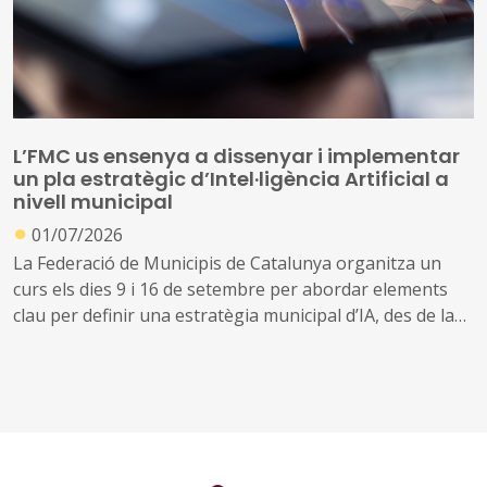
L’FMC us ensenya a dissenyar i implementar
un pla estratègic d’Intel·ligència Artificial a
nivell municipal
●
01/07/2026
La Federació de Municipis de Catalunya organitza un
curs els dies 9 i 16 de setembre per abordar elements
clau per definir una estratègia municipal d’IA, des de la
governança i la contractació pública fins als aspectes
relacionats amb la protecció de dades, la seguretat
jurídica i el compliment del marc normatiu aplicable,
incloent-hi el Reglament europeu d’Intel·ligència
Artificial (AI Act) i l'RGPD