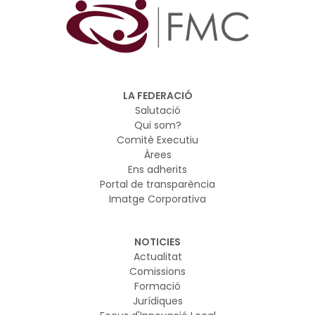
L’objectiu és dotar els i les participants dels
coneixements i eines necessaris per liderar projectes
d’Intel·ligència Artificial en l’àmbit local amb criteris
d’eficiència, seguretat jurídica i orientació al servei públic
LA FEDERACIÓ
Salutació
Qui som?
Comitè Executiu
Àrees
Ens adherits
Portal de transparència
Imatge Corporativa
NOTICIES
Actualitat
Comissions
Formació
Jurídiques