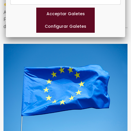
●
06/07/2026
Aquesta 39a edició del Seminari de Dret Local de la
Federació de Municipis de Catalunya, que se celebrarà
del 23 d'octubre de 2026 a l’11 de juny de 2027, manté el
compromís amb l’anàlisi de qüestions d’actualitat i de
gran rellevància per al món local, especialment aquelles
que tenen implicacions jurídiques destacades i que han
estat objecte, en alguns casos, de resolucions judicials
rellevants
El Seminari es dedicarà a examinar aquestes temàtiques
des de diferents perspectives, tenint en compte que una
part d’aquesta edició es desenvoluparà en període
electoral en l’àmbit local. Així, s’abordaran qüestions
relatives al procés electoral local, la millora dels serveis
públics, la simplificació i acceleració administratives, la
contractació pública, l’urbanisme i l’habitatge, els
sistemes algorítmics i la intel·ligència artificial, les