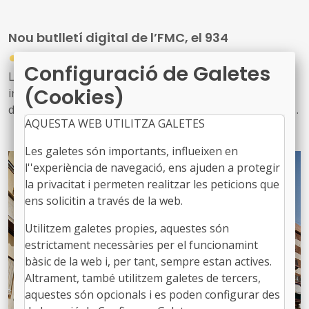
personal tècnic d’educació i el seu lideratge en el
desenvolupament i la gestió de les polítiques educatives
Nou butlletí digital de l’FMC, el 934
locals
●
31/07/2026
Configuració de Galetes
Les notícies sobre l'activitat de l'FMC, les recents
(Cookies)
informacions d'interès per als governs locals, les
disposicions jurídiques noves i diversos actes d'agenda
AQUESTA WEB UTILITZA GALETES
us arriben amb aquest exemplar, el 934. També inclou
les notícies recents sobre fons europeus
Les galetes són importants, influeixen en
l''experiència de navegació, ens ajuden a protegir
la privacitat i permeten realitzar les peticions que
ens solicitin a través de la web.
Utilitzem galetes propies, aquestes són
estrictament necessàries per el funcionamint
bàsic de la web i, per tant, sempre estan actives.
Altrament, també utilitzem galetes de tercers,
aquestes són opcionals i es poden configurar des