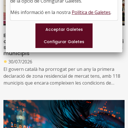
de la opció de Configurar Galetes.
Més informació en la nostra
Política de Galetes
.
Es prorroga la declaració de 140 municipis
com a zona de mercat residencial tensionat i
s’impulsa una nova declaració per a 53 nous
municipis
●
30/07/2026
El govern català ha prorrogat per un any la primera
declaració de zona residencial de mercat tens, amb 118
municipis que encara compleixen les condicions de
tensió d’assequibilitat al mercat de l’habitatge
A més, impulsa una nova declaració que inclou altres 53
municipis que no es consideraven de mercat tens, però
que s’ha identificat que ara compleixen les condicions
per aplicar el topall de preus