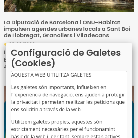
La Diputació de Barcelona i ONU-Habitat
impulsen agendes urbanes locals a Sant Boi
de Llobregat, Granollers i Viladecans
●
02/03/2026
Configuració de Galetes
L’acord internacional signat entre la Diputació de
Barcelona i el programa de les Nacions Unides per als
(Cookies)
Assentaments Humans ONU-Habitat permet
desenvolupar projectes innovadors i bones pràctiques
AQUESTA WEB UTILITZA GALETES
en ciutats mitjanes de la província, en el marc del
Les galetes són importants, influeixen en
programa
Ciudades que se superan. Apoyo a la
l''experiència de navegació, ens ajuden a protegir
implementación de los Planes de Acción de la Agenda
la privacitat i permeten realitzar les peticions que
Urbana Española en ciudades intermedias
ens solicitin a través de la web.
L’objectiu del programa és facilitar i promoure la
Utilitzem galetes propies, aquestes són
realització de projectes urbans transformadors en
estrictament necessàries per el funcionamint
ciutats d’entre 50.000 i 200.000 habitants per accelerar la
bàsic de la web i, per tant, sempre estan actives.