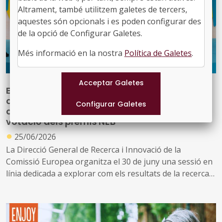
implementació de la Nova Agenda Urbana i de l’ODS 11
Altrament, també utilitzem galetes de tercers,
de l’Agenda 2030
aquestes són opcionals i es poden configurar des
de la opció de Configurar Galetes.
Més informació en la nostra
Política de Galetes
.
El Festival del New European Bauhaus tanca
a Brussel·les amb un reforç de 50 milions
d'euros per a la NEB Academy i obre la
votació dels premis NEB
●
25/06/2026
La Direcció General de Recerca i Innovació de la
Comissió Europea organitza el 30 de juny una sessió en
línia dedicada a explorar com els resultats de la recerca
poden traduir-se en millors polítiques públiques, sota el
títol "Making research results work for policy". La
trobada s'emmarca en l'estudi en curs "Fostering
Academia-Public Authorities Cooperation for Value