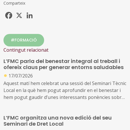
Comparteix
Facebook
X
LinkedIn
#FORMACIÓ
Contingut relacionat
L’FMC parla del benestar integral al treball i
ofereix claus per generar entorns saludables
●
17/07/2026
Aquest matí hem celebrat una sessió del Seminari Tècnic
Local en la què hem pogut aprofundir en el benestar i
hem pogut gaudir d’unes interessants ponències sobre
equilibri intern, comunicació interpersonal i l’ordre com
a aliat en el treball
L’FMC organitza una nova edició del seu
Seminari de Dret Local