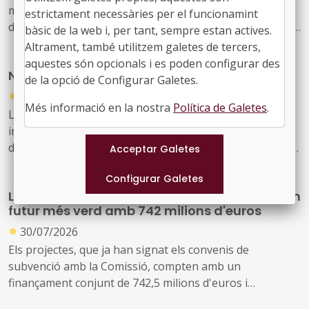
modifica la dotació de la convocatòria per a la concessió
estrictament necessàries per el funcionamint
de subvencions, en règim de concurrència competitiva, a
bàsic de la web i, per tant, sempre estan actives.
festivals de música d'alt interès cultural (ref. BDNS
Altrament, també utilitzem galetes de tercers,
914637)
aquestes són opcionals i es poden configurar des
Nou butlletí digital de l’FMC, el 934
de la opció de Configurar Galetes.
●
31/07/2026
Més informació en la nostra
Política de Galetes
.
Les notícies sobre l'activitat de l'FMC, les recents
informacions d'interès per als governs locals, les
disposicions jurídiques noves i diversos actes d'agenda
us arriben amb aquest exemplar, el 934. També inclou
les notícies recents sobre fons europeus
La UE finança 117 projectes de recerca per a un
futur més verd amb 742 milions d'euros
●
30/07/2026
Els projectes, que ja han signat els convenis de
subvenció amb la Comissió, compten amb un
finançament conjunt de 742,5 milions d'euros i
contribuiran als objectius del Pacte Verd Europeu, fent