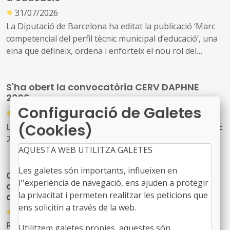
●
31/07/2026
La Diputació de Barcelona ha editat la publicació ‘Marc
competencial del perfil tècnic municipal d’educació’, una
eina que defineix, ordena i enforteix el nou rol del
personal tècnic d’educació i el seu lideratge en el
desenvolupament i la gestió de les polítiques educatives
S'ha obert la convocatòria CERV DAPHNE
locals
2026
Configuració de Galetes
●
31/07/2026
(Cookies)
La Comissió Europea ha llançat la convocatòria DAPHNE
2026.
AQUESTA WEB UTILITZA GALETES
Les galetes són importants, influeixen en
Cultura amplia fins als 1,8 milions d'euros la
l''experiència de navegació, ens ajuden a protegir
convocatòria de subvencions per a festivals
la privacitat i permeten realitzar les peticions que
de música d'alt interès cultural
ens solicitin a través de la web.
●
31/07/2026
Resolució CLT/2702/2026, de 24 de juliol, per la qual es
Utilitzem galetes propies, aquestes són