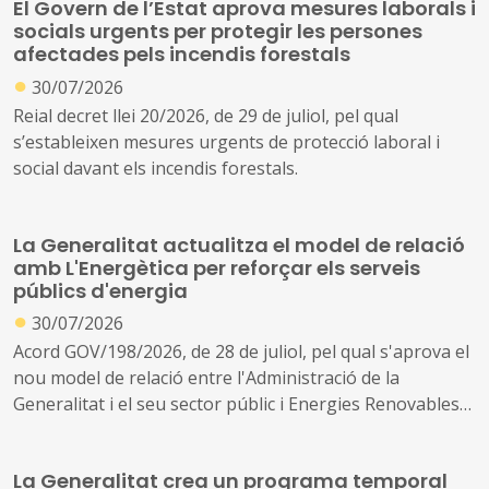
El Govern de l’Estat aprova mesures laborals i
socials urgents per protegir les persones
afectades pels incendis forestals
●
30/07/2026
Reial decret llei 20/2026, de 29 de juliol, pel qual
s’estableixen mesures urgents de protecció laboral i
social davant els incendis forestals.
La Generalitat actualitza el model de relació
amb L'Energètica per reforçar els serveis
públics d'energia
●
30/07/2026
Acord GOV/198/2026, de 28 de juliol, pel qual s'aprova el
nou model de relació entre l'Administració de la
Generalitat i el seu sector públic i Energies Renovables
Públiques de Catalunya, SAU (L'Energètica), i
s'encarrega a L'Energètica la provisió general de serveis
La Generalitat crea un programa temporal
en l'àmbit de l'energia