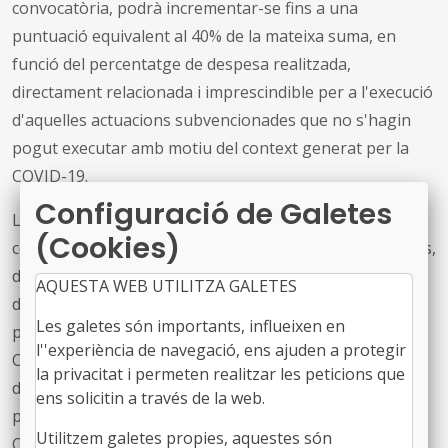
convocatòria, podrà incrementar-se fins a una
puntuació equivalent al 40% de la mateixa suma, en
funció del percentatge de despesa realitzada,
directament relacionada i imprescindible per a l'execució
d'aquelles actuacions subvencionades que no s'hagin
pogut executar amb motiu del context generat per la
COVID-19.
Configuració de Galetes
La dotació pressupostària màxima aprovada per a la
(Cookies)
concessió d'aquestes subvencions és de 5.000.000 euros,
distribuïts de la manera següent: a) per a l'any 2020, la
AQUESTA WEB UTILITZA GALETES
dotació és de 4.100.000 euros, amb càrrec a la partida
Les galetes són importants, influeixen en
pressupostària 482.0001 del pressupost del Consell
l''experiència de navegació, ens ajuden a protegir
Català de l'Esport de l'any 2020; b) per a l'any 2021, la
la privacitat i permeten realitzar les peticions que
dotació és de 900.000 euros, amb càrrec a la partida
ens solicitin a través de la web.
pressupostària 482.0001 del pressupost del Consell
Utilitzem galetes propies, aquestes són
Català de l'Esport de l'any 2021, condicionada a