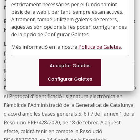
estrictament necessàries per el funcionamint
l'existència efectiva de crèdit.
bàsic de la web i, per tant, sempre estan actives.
Altrament, també utilitzem galetes de tercers,
El termini de presentació de sol·licituds és de 10 dies
aquestes són opcionals i es poden configurar des
hàbils a comptar des del 21 de maig de 2020.
de la opció de Configurar Galetes.
Les sol·licituds i la resta de tràmits associats al
Més informació en la nostra
Política de Galetes
.
procediment de concessió dels ajuts s'han de presentar
únicament per via telemàtica a través del portal Tràmits
gencat del Departament de la Presidència, utilitzant el
sistema de signatura electrònica, de conformitat amb
l'Ordre GRI/233/2015, de 20 de juliol, per la qual s'aprova
el Protocol d'identificació i signatura electrònica en
l'àmbit de l'Administració de la Generalitat de Catalunya,
d'acord amb les bases generals 5, 6 i 7 de l'annex 1 de la
Resolució PRE/428/2020, de 18 de febrer. A aquest
efecte, caldrà tenir en compte la Resolució
PDA/867/2020, de 14 d'abril, de la Secretaria