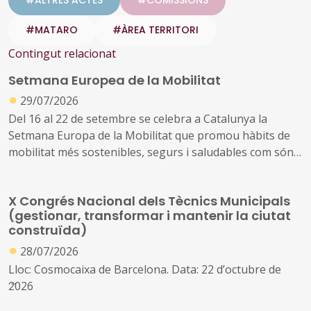
#MATARO
#ÀREA TERRITORI
Contingut relacionat
Setmana Europea de la Mobilitat
●
29/07/2026
Del 16 al 22 de setembre se celebra a Catalunya la
Setmana Europa de la Mobilitat que promou hàbits de
mobilitat més sostenibles, segurs i saludables com són
els desplaçaments a peu, en bicicleta, en transport
públic o amb vehicle elèctric, així com visualitzar els
X Congrés Nacional dels Tècnics Municipals
canvis possibles en l’ús de l’espai públic, millorar la
(gestionar, transformar i mantenir la ciutat
qualitat de l’aire i la reducció de la contaminació
construïda)
●
28/07/2026
Lloc: Cosmocaixa de Barcelona. Data: 22 d’octubre de
2026