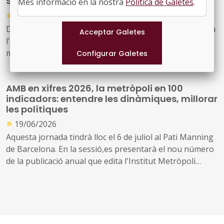
Smart City World Congress 2026
Més informació en la nostra
Política de Galetes
.
●
08/07/2026
Del 3 al 5 de novembre, se celebra a la Fira de Barcelona
l'Smart City Expo World Congress, l’esdeveniment
mundial més rellevant en l’àmbit de les ciutats
intel·ligents
AMB en xifres 2026, la metròpoli en 100
indicadors: entendre les dinàmiques, millorar
les polítiques
●
19/06/2026
Aquesta jornada tindrà lloc el 6 de juliol al Pati Manning
de Barcelona. En la sessió,es presentarà el nou número
de la publicació anual que edita l'Institut Metròpoli
‘L’AMB en Xifres. La metròpoli en 100 indicadors’