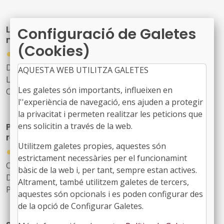
Enguany, el congrés posarà el focus en els grans reptes
de la gestió urbana: la transformació de la ciutat
LocalCiber: Congrés de ciberseguretat del
Configuració de Galetes
existent, les infraestructures municipals, l’aplicació
món local
pràctica de la tecnologia i la IA en la gestió pública
(Cookies)
●
23/07/2026
Data: 17 i 18 de setembre
AQUESTA WEB UTILITZA GALETES
Lloc: BCIN, Badalona
Les galetes són importants, influeixen en
Organitza: Localret
l''experiència de navegació, ens ajuden a protegir
la privacitat i permeten realitzar les peticions que
ens solicitin a través de la web.
Participació i col·lectius infrarepresentats:
reptes en la definició de polítiques públiques
Utilitzem galetes propies, aquestes són
●
09/07/2026
estrictament necessàries per el funcionamint
Organitzada pel Fons Català de Cooperació al
bàsic de la web i, per tant, sempre estan actives.
Desenvolupament, en el marc del projecte europeu
Altrament, també utilitzem galetes de tercers,
PACT –
Participatory Action for Community Transformation
aquestes són opcionals i es poden configurar des
Lloc: Centre Cívic Cotxers de Sants (Barcelona)
de la opció de Configurar Galetes.
Data: 14 de juliol