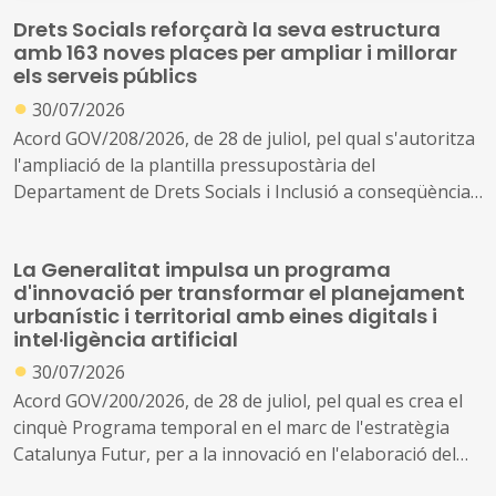
Drets Socials reforçarà la seva estructura
amb 163 noves places per ampliar i millorar
els serveis públics
●
30/07/2026
Acord GOV/208/2026, de 28 de juliol, pel qual s'autoritza
l'ampliació de la plantilla pressupostària del
Departament de Drets Socials i Inclusió a conseqüència
de la creació de nous serveis i l'ampliació dels existents
La Generalitat impulsa un programa
d'innovació per transformar el planejament
urbanístic i territorial amb eines digitals i
intel·ligència artificial
●
30/07/2026
Acord GOV/200/2026, de 28 de juliol, pel qual es crea el
cinquè Programa temporal en el marc de l'estratègia
Catalunya Futur, per a la innovació en l'elaboració del
planejament urbanístic i territorial