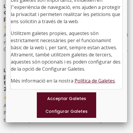
Les galetes són importants, influeixen en
La Generalitat actualitza el model de relació
l''experiència de navegació, ens ajuden a protegir
amb L'Energètica per reforçar els serveis
la privacitat i permeten realitzar les peticions que
públics d'energia
ens solicitin a través de la web.
●
30/07/2026
Utilitzem galetes propies, aquestes són
Acord GOV/198/2026, de 28 de juliol, pel qual s'aprova el
estrictament necessàries per el funcionamint
nou model de relació entre l'Administració de la
bàsic de la web i, per tant, sempre estan actives.
Generalitat i el seu sector públic i Energies Renovables
Altrament, també utilitzem galetes de tercers,
Públiques de Catalunya, SAU (L'Energètica), i
aquestes són opcionals i es poden configurar des
s'encarrega a L'Energètica la provisió general de serveis
de la opció de Configurar Galetes.
La Generalitat crea un programa temporal
en l'àmbit de l'energia
per impulsar la descarbonització i la
Més informació en la nostra
Política de Galetes
.
transició cap a una indústria neta fins al
2030
●
30/07/2026
Acord GOV/197/2026, de 28 de juliol, pel qual es crea el
Programa temporal per a la descarbonització i la
transició cap a una indústria neta a Catalunya, horitzó
2030