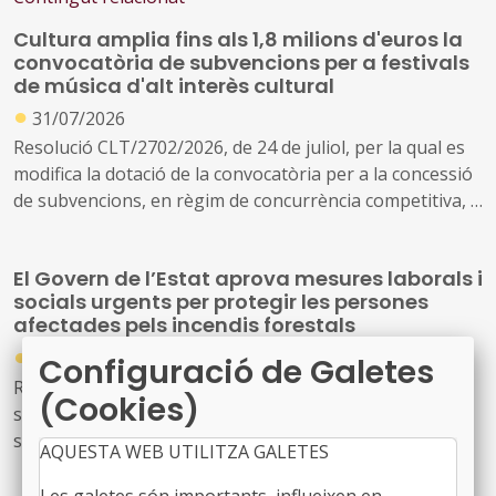
Cultura amplia fins als 1,8 milions d'euros la
convocatòria de subvencions per a festivals
de música d'alt interès cultural
●
31/07/2026
Resolució CLT/2702/2026, de 24 de juliol, per la qual es
modifica la dotació de la convocatòria per a la concessió
de subvencions, en règim de concurrència competitiva, a
festivals de música d'alt interès cultural (ref. BDNS
914637)
El Govern de l’Estat aprova mesures laborals i
socials urgents per protegir les persones
afectades pels incendis forestals
●
30/07/2026
Configuració de Galetes
Reial decret llei 20/2026, de 29 de juliol, pel qual
(Cookies)
s’estableixen mesures urgents de protecció laboral i
social davant els incendis forestals.
AQUESTA WEB UTILITZA GALETES