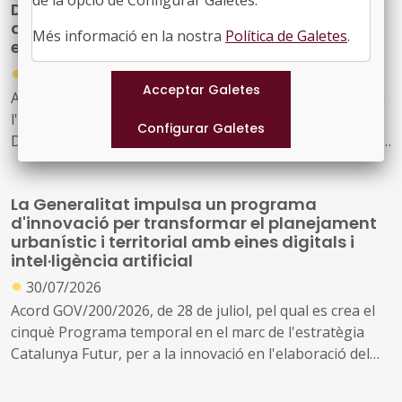
de la opció de Configurar Galetes.
Drets Socials reforçarà la seva estructura
amb 163 noves places per ampliar i millorar
Més informació en la nostra
Política de Galetes
.
els serveis públics
●
30/07/2026
Acord GOV/208/2026, de 28 de juliol, pel qual s'autoritza
l'ampliació de la plantilla pressupostària del
Departament de Drets Socials i Inclusió a conseqüència
de la creació de nous serveis i l'ampliació dels existents
La Generalitat impulsa un programa
d'innovació per transformar el planejament
urbanístic i territorial amb eines digitals i
intel·ligència artificial
●
30/07/2026
Acord GOV/200/2026, de 28 de juliol, pel qual es crea el
cinquè Programa temporal en el marc de l'estratègia
Catalunya Futur, per a la innovació en l'elaboració del
planejament urbanístic i territorial