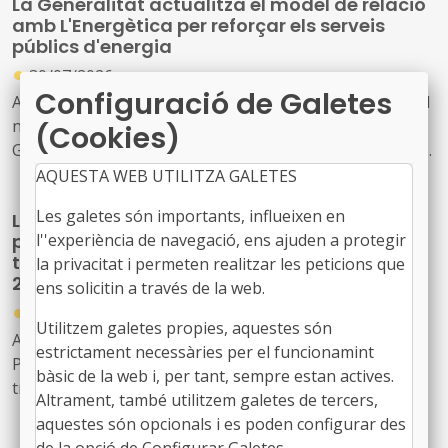
La Generalitat actualitza el model de relació
amb L'Energètica per reforçar els serveis
públics d'energia
●
30/07/2026
Configuració de Galetes
Acord GOV/198/2026, de 28 de juliol, pel qual s'aprova el
nou model de relació entre l'Administració de la
(Cookies)
Generalitat i el seu sector públic i Energies Renovables
Públiques de Catalunya, SAU (L'Energètica), i
AQUESTA WEB UTILITZA GALETES
s'encarrega a L'Energètica la provisió general de serveis
Les galetes són importants, influeixen en
La Generalitat crea un programa temporal
en l'àmbit de l'energia
l''experiència de navegació, ens ajuden a protegir
per impulsar la descarbonització i la
transició cap a una indústria neta fins al
la privacitat i permeten realitzar les peticions que
2030
ens solicitin a través de la web.
●
30/07/2026
Utilitzem galetes propies, aquestes són
Acord GOV/197/2026, de 28 de juliol, pel qual es crea el
estrictament necessàries per el funcionamint
Programa temporal per a la descarbonització i la
bàsic de la web i, per tant, sempre estan actives.
transició cap a una indústria neta a Catalunya, horitzó
Altrament, també utilitzem galetes de tercers,
2030
aquestes són opcionals i es poden configurar des