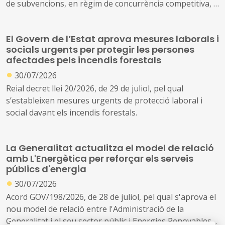
de subvencions, en règim de concurrència competitiva, a
festivals de música d'alt interès cultural (ref. BDNS
914637)
El Govern de l’Estat aprova mesures laborals i
socials urgents per protegir les persones
afectades pels incendis forestals
●
30/07/2026
Reial decret llei 20/2026, de 29 de juliol, pel qual
s’estableixen mesures urgents de protecció laboral i
social davant els incendis forestals.
La Generalitat actualitza el model de relació
amb L'Energètica per reforçar els serveis
públics d'energia
●
30/07/2026
Acord GOV/198/2026, de 28 de juliol, pel qual s'aprova el
nou model de relació entre l'Administració de la
Generalitat i el seu sector públic i Energies Renovables