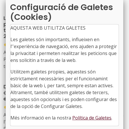
Configuració de Galetes
Públiques de Catalunya, SAU (L'Energètica), i
s'encarrega a L'Energètica la provisió general de serveis
(Cookies)
La Generalitat crea un programa temporal
en l'àmbit de l'energia
per impulsar la descarbonització i la
AQUESTA WEB UTILITZA GALETES
transició cap a una indústria neta fins al
2030
Les galetes són importants, influeixen en
●
30/07/2026
l''experiència de navegació, ens ajuden a protegir
Acord GOV/197/2026, de 28 de juliol, pel qual es crea el
la privacitat i permeten realitzar les peticions que
Programa temporal per a la descarbonització i la
ens solicitin a través de la web.
transició cap a una indústria neta a Catalunya, horitzó
Utilitzem galetes propies, aquestes són
2030
estrictament necessàries per el funcionamint
bàsic de la web i, per tant, sempre estan actives.
Drets Socials reforçarà la seva estructura
amb 163 noves places per ampliar i millorar
Altrament, també utilitzem galetes de tercers,
els serveis públics
aquestes són opcionals i es poden configurar des
●
de la opció de Configurar Galetes.
30/07/2026
Acord GOV/208/2026, de 28 de juliol, pel qual s'autoritza
Més informació en la nostra
Política de Galetes
.
l'ampliació de la plantilla pressupostària del
Departament de Drets Socials i Inclusió a conseqüència