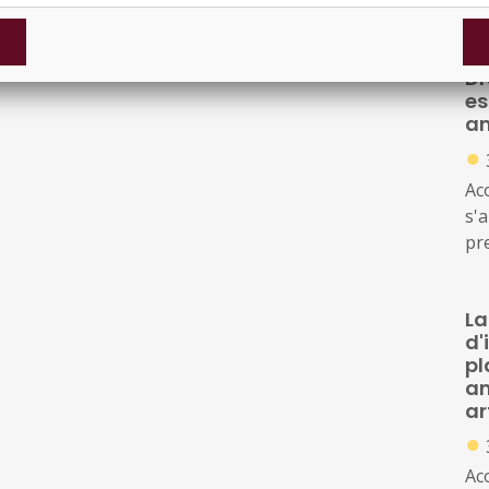
des
in
Dr
es
am
●
Ac
s'a
pr
Soc
de 
La
d'
pl
am
ar
●
Ac