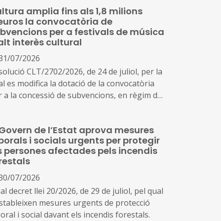
ltura amplia fins als 1,8 milions
euros la convocatòria de
bvencions per a festivals de música
alt interès cultural
31/07/2026
olució CLT/2702/2026, de 24 de juliol, per la
l es modifica la dotació de la convocatòria
r a la concessió de subvencions, en règim de
ncurrència competitiva, a festivals de música
lt interès cultural (ref. BDNS 914637)
 Govern de l’Estat aprova mesures
borals i socials urgents per protegir
s persones afectades pels incendis
restals
30/07/2026
al decret llei 20/2026, de 29 de juliol, pel qual
estableixen mesures urgents de protecció
oral i social davant els incendis forestals.