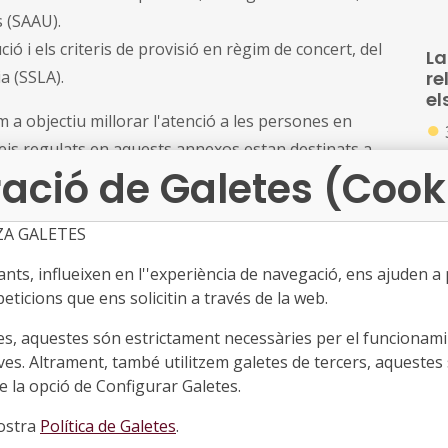
s (SAAU).
ió i els criteris de provisió en règim de concert, del
La
a (SSLA).
re
el
 a objectiu millorar l'atenció a les persones en
●
serveis regulats en aquests annexos estan destinats a
Ac
ació de Galetes (Cook
times de violència masclista, a les persones que
s'
sones que requereixen un servei substitutori de la llar
l'A
pú
ZA GALETES
Ca
ts, influeixen en l''experiència de navegació, ens ajuden a pr
La
L'
te
eticions que ens solicitin a través de la web.
l'à
de
es, aquestes són estrictament necessàries per el funcionamin
un
ves. Altrament, també utilitzem galetes de tercers, aquestes 
●
 la opció de Configurar Galetes.
Ac
cr
nostra
Política de Galetes
.