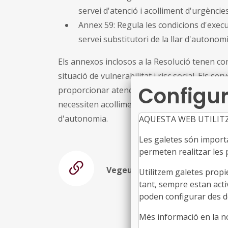
servei d'atenció i acolliment d'urgèncie
Annex 59: Regula les condicions d'execuc
servei substitutori de la llar d'autonomi
Els annexos inclosos a la Resolució tenen com
situació de vulnerabilitat i risc social. Els 
Configur
proporcionar atenció i suport a les dones víc
necessiten acolliment d'urgències i a les per
d'autonomia.
AQUESTA WEB UTILIT
Les galetes són importan
permeten realitzar les p
Vegeu la resolució
Utilitzem galetes propi
tant, sempre estan acti
poden configurar des de
Més informació en la 