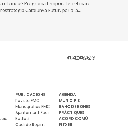
ea el cinquè Programa temporal en el marc
l'estratègia Catalunya Futur, per a la
novació en l'elaboració del planejament
anístic i territorial
PUBLICACIONS
AGENDA
Revista FMC
MUNICIPIS
Monogràfics FMC
BANC DE BONES
Ajuntament Fàcil
PRÀCTIQUES
ació
Butlletí
ACORD COMÚ
Codi de Regim
FITXER