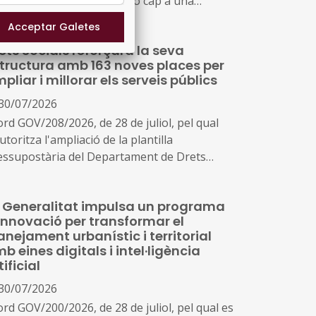
carbonització i la transició cap a una
dústria neta a Catalunya, horitzó 2030
ets Socials reforçarà la seva
tructura amb 163 noves places per
pliar i millorar els serveis públics
30/07/2026
ord GOV/208/2026, de 28 de juliol, pel qual
utoritza l'ampliació de la plantilla
essupostària del Departament de Drets
ials i Inclusió a conseqüència de la creació
nous serveis i l'ampliació dels existents
 Generalitat impulsa un programa
innovació per transformar el
anejament urbanístic i territorial
b eines digitals i intel·ligència
tificial
30/07/2026
ord GOV/200/2026, de 28 de juliol, pel qual es