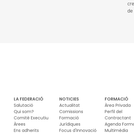
cr
de 
in
urb
LA FEDERACIÓ
NOTICIES
FORMACIÓ
Salutació
Actualitat
Àrea Privada
Qui som?
Comissions
Perfil del
Comitè Executiu
Formació
Contractant
Àrees
Jurídiques
Agenda Form
Ens adherits
Focus d'Innovació
Multimèdia