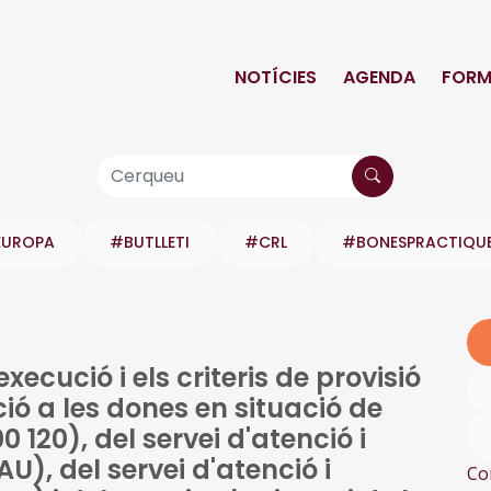
NOTÍCIES
AGENDA
FORM
EUROPA
#BUTLLETI
#CRL
#BONESPRACTIQU
xecució i els criteris de provisió
nció a les dones en situació de
 120), del servei d'atenció i
U), del servei d'atenció i
Co