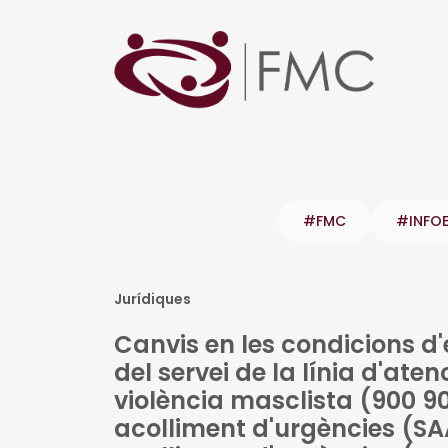
#FMC
#INFO
Jurídiques
Canvis en les condicions d'e
del servei de la línia d'ate
violència masclista (900 900
acolliment d'urgències (SAA