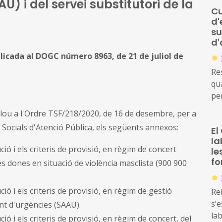
) i del servei substitutori de la
Cu
d'
su
d'
●
ublicada al DOGC número 8963, de 21 de juliol de
Res
qua
pe
co
nclou a l'Ordre TSF/218/2020, de 16 de desembre, per a
d'a
s Socials d'Atenció Pública, els següents annexos:
El
la
ió i els criteris de provisió, en règim de concert
le
fo
 les dones en situació de violència masclista (900 900
●
ió i els criteris de provisió, en règim de gestió
Rei
s’
ent d'urgències (SAAU).
lab
ó i els criteris de provisió, en règim de concert, del