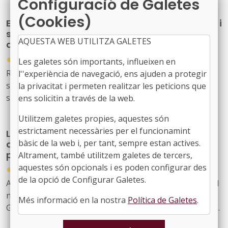
Configuració de Galetes
914637)
(Cookies)
El Govern de l’Estat aprova mesures laborals i
socials urgents per protegir les persones
AQUESTA WEB UTILITZA GALETES
afectades pels incendis forestals
●
30/07/2026
Les galetes són importants, influeixen en
Reial decret llei 20/2026, de 29 de juliol, pel qual
l''experiència de navegació, ens ajuden a protegir
s’estableixen mesures urgents de protecció laboral i
la privacitat i permeten realitzar les peticions que
social davant els incendis forestals.
ens solicitin a través de la web.
Utilitzem galetes propies, aquestes són
estrictament necessàries per el funcionamint
La Generalitat actualitza el model de relació
bàsic de la web i, per tant, sempre estan actives.
amb L'Energètica per reforçar els serveis
públics d'energia
Altrament, també utilitzem galetes de tercers,
●
aquestes són opcionals i es poden configurar des
30/07/2026
de la opció de Configurar Galetes.
Acord GOV/198/2026, de 28 de juliol, pel qual s'aprova el
nou model de relació entre l'Administració de la
Més informació en la nostra
Política de Galetes
.
Generalitat i el seu sector públic i Energies Renovables
Públiques de Catalunya, SAU (L'Energètica), i