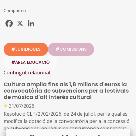
Comparteix
Facebook
X
LinkedIn
#JURÍDIQUES
#COMISSIONS
#ÀREA EDUCACIÓ
Contingut relacionat
Cultura amplia fins als 1,8 milions d'euros la
convocatòria de subvencions per a festivals
de música d'alt interès cultural
●
31/07/2026
Resolució CLT/2702/2026, de 24 de juliol, per la qual es
modifica la dotació de la convocatòria per a la concessió
de subvencions, en règim de concurrència competitiva, a
festivals de música d'alt interès cultural (ref. BDNS