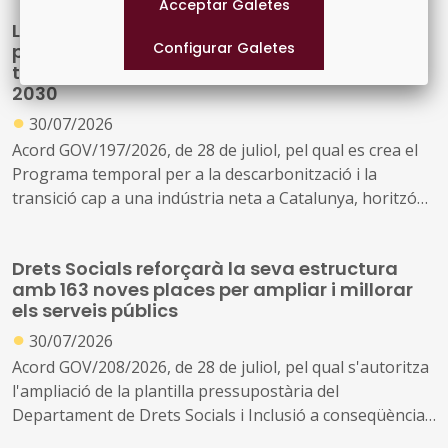
s'encarrega a L'Energètica la provisió general de serveis
La Generalitat crea un programa temporal
en l'àmbit de l'energia
per impulsar la descarbonització i la
transició cap a una indústria neta fins al
2030
●
30/07/2026
Acord GOV/197/2026, de 28 de juliol, pel qual es crea el
Programa temporal per a la descarbonització i la
transició cap a una indústria neta a Catalunya, horitzó
2030
Drets Socials reforçarà la seva estructura
amb 163 noves places per ampliar i millorar
els serveis públics
●
30/07/2026
Acord GOV/208/2026, de 28 de juliol, pel qual s'autoritza
l'ampliació de la plantilla pressupostària del
Departament de Drets Socials i Inclusió a conseqüència
de la creació de nous serveis i l'ampliació dels existents