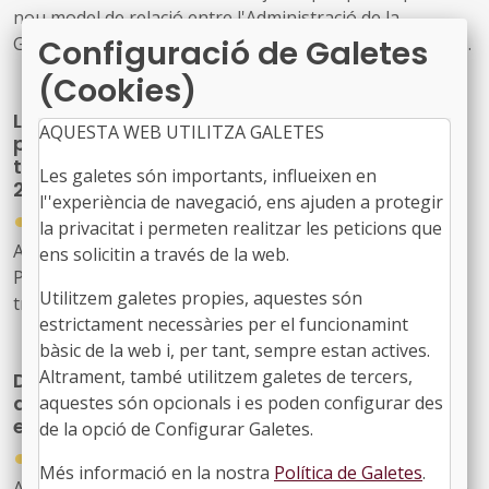
nou model de relació entre l'Administració de la
Configuració de Galetes
Generalitat i el seu sector públic i Energies Renovables
Públiques de Catalunya, SAU (L'Energètica), i
(Cookies)
s'encarrega a L'Energètica la provisió general de serveis
La Generalitat crea un programa temporal
en l'àmbit de l'energia
AQUESTA WEB UTILITZA GALETES
per impulsar la descarbonització i la
transició cap a una indústria neta fins al
Les galetes són importants, influeixen en
2030
l''experiència de navegació, ens ajuden a protegir
●
30/07/2026
la privacitat i permeten realitzar les peticions que
Acord GOV/197/2026, de 28 de juliol, pel qual es crea el
ens solicitin a través de la web.
Programa temporal per a la descarbonització i la
Utilitzem galetes propies, aquestes són
transició cap a una indústria neta a Catalunya, horitzó
estrictament necessàries per el funcionamint
2030
bàsic de la web i, per tant, sempre estan actives.
Altrament, també utilitzem galetes de tercers,
Drets Socials reforçarà la seva estructura
amb 163 noves places per ampliar i millorar
aquestes són opcionals i es poden configurar des
els serveis públics
de la opció de Configurar Galetes.
●
30/07/2026
Més informació en la nostra
Política de Galetes
.
Acord GOV/208/2026, de 28 de juliol, pel qual s'autoritza