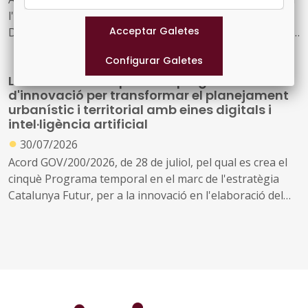
l'ampliació de la plantilla pressupostària del
Departament de Drets Socials i Inclusió a conseqüència
de la creació de nous serveis i l'ampliació dels existents
La Generalitat impulsa un programa
d'innovació per transformar el planejament
urbanístic i territorial amb eines digitals i
intel·ligència artificial
●
30/07/2026
Acord GOV/200/2026, de 28 de juliol, pel qual es crea el
cinquè Programa temporal en el marc de l'estratègia
Catalunya Futur, per a la innovació en l'elaboració del
planejament urbanístic i territorial