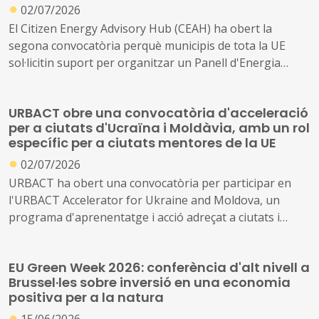
●
02/07/2026
El Citizen Energy Advisory Hub (CEAH) ha obert la
segona convocatòria perquè municipis de tota la UE
sol·licitin suport per organitzar un Panell d'Energia
Ciutadana, un taller d'una jornada que involucra els
ciutadans i actors locals en co-crear solucions per a la
URBACT obre una convocatòria d'acceleració
transició energètica local.
per a ciutats d'Ucraïna i Moldàvia, amb un rol
específic per a ciutats mentores de la UE
●
02/07/2026
URBACT ha obert una convocatòria per participar en
l'URBACT Accelerator for Ukraine and Moldova, un
programa d'aprenentatge i acció adreçat a ciutats i
governs locals d'Ucraïna i Moldàvia, dissenyat per
adaptar la metodologia URBACT a les seves
EU Green Week 2026: conferència d'alt nivell a
circumstàncies excepcionals com a països candidats a la
Brussel·les sobre inversió en una economia
UE.
positiva per a la natura
●
15/06/2026