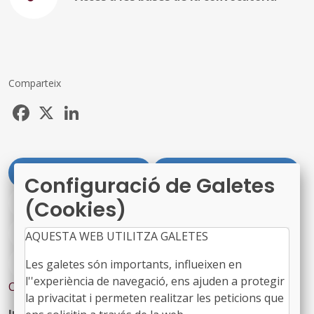
Comparteix
Facebook
X
LinkedIn
#SERVEI INFO EUROPA
#CONVOCATÒRIES SIE
Configuració de Galetes
#AGRICULTURA
#DESENVOLUPAMENTLOCAL
(Cookies)
#DESENVOLUPAMENTRURAL
#FEADER
AQUESTA WEB UTILITZA GALETES
#FONSEUROPEUS
#ÀREA TERRITORI
Les galetes són importants, influeixen en
l''experiència de navegació, ens ajuden a protegir
Contingut relacionat
la privacitat i permeten realitzar les peticions que
Interreg Sudoe: projectes estructurants en