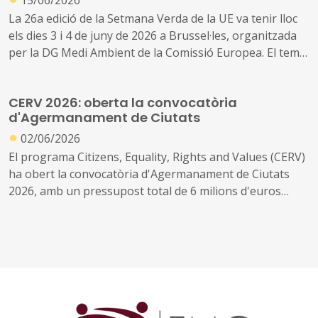
La 26a edició de la Setmana Verda de la UE va tenir lloc
els dies 3 i 4 de juny de 2026 a Brussel·les, organitzada
per la DG Medi Ambient de la Comissió Europea. El tema
d'enguany, "Investing in a nature-positive economy", va
posar el focus en el cas de negoci per a la natura,
CERV 2026: oberta la convocatòria
demostrant que una economia positiva per a la natura
d'Agermanament de Ciutats
és essencial per a la prosperitat, la resiliència i la
●
competitivitat d'Europa.
02/06/2026
El programa Citizens, Equality, Rights and Values (CERV)
ha obert la convocatòria d'Agermanament de Ciutats
2026, amb un pressupost total de 6 milions d'euros
destinat a finançar intercanvis entre ciutadans de
diferents països per reforçar la comprensió mútua, la
tolerància i el sentiment de pertinença europea. És una
de les convocatòries de participació ciutadana amb més
tradició del programa i té una rellevància directa per als
governs locals, ja que els municipis en són els principals
destinataris.