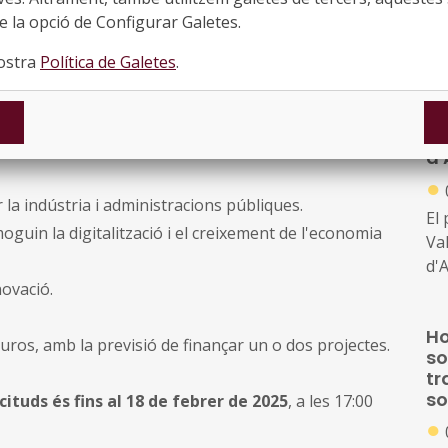
UR
tar amb un mínim de quatre participants de dos estats
 la opció de Configurar Galetes.
pa
nostra
Política de Galetes
.
an
acc
mia blava
d'
CE
me
d'
ci
●
can
la indústria i administracions públiques.
El
guin la digitalització i el creixement de l'economia
Va
d'
novació.
pr
a 
Ho
di
euros, amb la previsió de finançar un o dos projectes.
so
mút
tr
pe
so
cituds és fins al 18 de febrer de 2025
, a les 17:00
co
●
mé