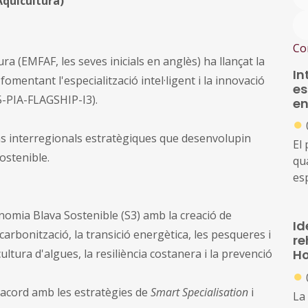
Aqüicultura)
Co
ra (EMFAF, les seves inicials en anglès) ha llançat la
In
mentant l'especialització intel·ligent i la innovació
es
5-PIA-FLAGSHIP-I3).
en
●
ns interregionals estratègiques que desenvolupin
El
ostenible.
qu
es
tr
am
nomia Blava Sostenible (S3) amb la creació de
Id
un
arbonització, la transició energètica, les pesqueres i
re
de
cultura d'algues, la resiliència costanera i la prevenció
Ho
tra
●
eur
'acord amb les estratègies de
Smart Specialisation
i
pú
La