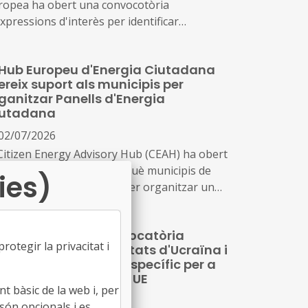
blació.
ropea ha obert una convocotòria
xpressions d'interès per identificar
jectes, aliances i solucions replicables que
tribueixin a accelerar la rehabilitació
 Hub Europeu d'Energia Ciutadana
habitatges assequibles i de qualitat arreu de
ereix suport als municipis per
UE.
ganitzar Panells d'Energia
iutadana
02/07/2026
 Citizen Energy Advisory Hub (CEAH) ha obert
 segona convocatòria perquè municipis de
ies)
a la UE sol·licitin suport per organitzar un
nell d'Energia Ciutadana, un taller d'una
rnada que involucra els ciutadans i actors
BACT obre una convocatòria
als en co-crear solucions per a la transició
otegir la privacitat i
acceleració per a ciutats d'Ucraïna i
rgètica local.
ldàvia, amb un rol específic per a
utats mentores de la UE
t bàsic de la web i, per
02/07/2026
són opcionals i es