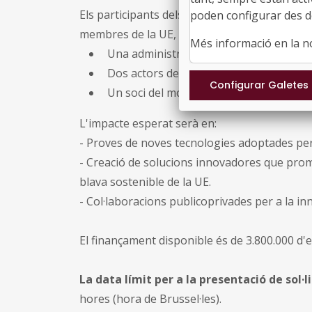
Els participants dels projectes han de comp
poden configurar des de
membres de la UE, incloent-hi:
Més informació en la 
Una administració regional
Dos actors del sector privat en l'econo
Un soci del món acadèmic o la recerca
L'impacte esperat serà en:
- Proves de noves tecnologies adoptades per 
- Creació de solucions innovadores que promo
blava sostenible de la UE.
- Col·laboracions publicoprivades per a la in
El finançament disponible és de 3.800.000 d'
La data límit per a la presentació de sol·li
hores (hora de Brussel·les).