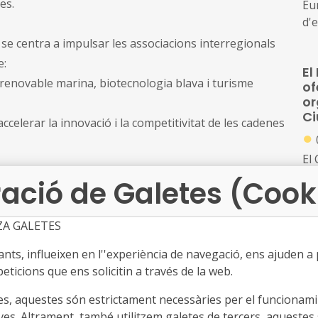
po
es.
Eu
d'e
pro
 se centra a impulsar les associacions interregionals
con
e:
El
d'
a renovable marina, biotecnologia blava i turisme
of
la 
or
C
celerar la innovació i la competitivitat de les cadenes
●
El
la
ació de Galetes (Cook
ccionats hauran d'identificar subprojectes d'inversió
tot
poden incloure activitats com:
Pa
escala de nous productes o serveis
ZA GALETES
jo
s per a entorns reals
UR
loc
ts, influeixen en l''experiència de navegació, ens ajuden a pr
d'
ene
versions pròxims al mercat
eticions que ens solicitin a través de la web.
Mo
 cadenes de valor
ci
es, aquestes són estrictament necessàries per el funcionamin
ció per a la inversió
●
ves. Altrament, també utilitzem galetes de tercers, aquestes 