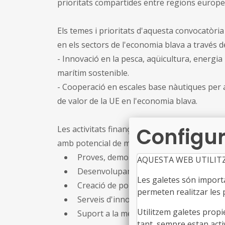
prioritats compartides entre regions europe
Els temes i prioritats d'aquesta convocatòria
en els sectors de l'economia blava a través d
- Innovació en la pesca, aqüicultura, energi
marítim sostenible.
- Cooperació en escales base nàutiques per ac
de valor de la UE en l'economia blava.
Configur
Les activitats finançables dels projectes sele
amb potencial de mercat per a la innovació i 
Proves, demostració i validació a gran 
AQUESTA WEB UTILIT
Desenvolupament de prototips adaptat
Les galetes són importan
Creació de portafolis de projectes d'in
permeten realitzar les p
Serveis d'innovació per interconnectar
Utilitzem galetes propi
Suport a la mentoria, formació i prepara
tant, sempre estan acti