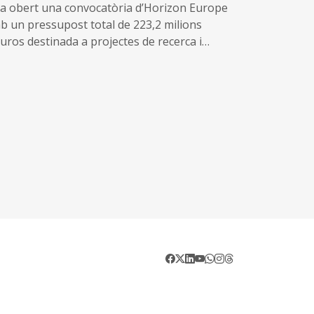
ecta per als governs locals, ja que els
ha obert una convocatòria d’Horizon Europe
icipis en són els principals destinataris.
b un pressupost total de 223,2 milions
euros destinada a projectes de recerca i
ovació en solucions intersectorials per a la
ansició climàtica, el subministrament
nergia sostenible, segur i competitiu, i l'ús
l'energia de manera eficient, sostenible i
lusiva.