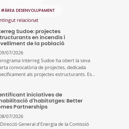
#ÀREA DESENVOLUPAMENT
ntingut relacionat
terreg Sudoe: projectes
tructurants en incendis i
velliment de la població
09/07/2026
 programa Interreg Sudoe ha obert la seva
arta convocatòria de projectes, dedicada
pecíficament als projectes estructurants. Es
acta d'una nova tipologia de projecte, més
biciosa que les convocatòries anteriors, amb
entificant iniciatives de
a dotació de prop de 8,8 milions d'euros
habilitació d'habitatges: Better
stinats a desenvolupar solucions
mes Partnerships
nsnacionals a dos reptes crítics del sud-oest
opeu: la gestió d'incendis i les polítiques
08/07/2026
bliques per afrontar l'envelliment de la
 Direcció General d'Energia de la Comissió