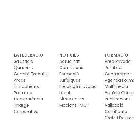
no
Ho 
ac
es
LA FEDERACIÓ
NOTICIES
FORMACIÓ
Salutació
Actualitat
Àrea Privada
Qui som?
Comissions
Perfil del
Comitè Executiu
Formació
Contractant
Àrees
Jurídiques
Agenda Form
Ens adherits
Focus d'Innovació
Multimèdia
Portal de
Local
Històric Curso
transparència
Altres actes
Publicacions
Imatge
Mocions FMC
Validació
Corporativa
Certificats
Drets i Deures