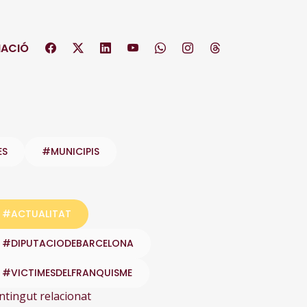
ACIÓ
ES
#MUNICIPIS
#ACTUALITAT
#DIPUTACIODEBARCELONA
#VICTIMESDELFRANQUISME
ntingut relacionat