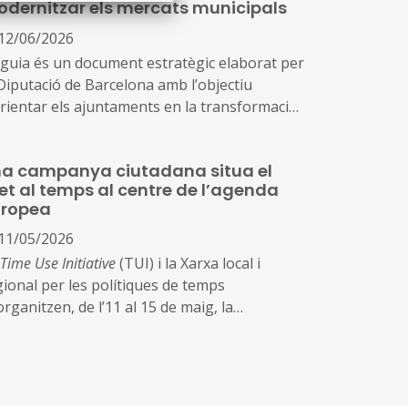
ogrames que posaran en marxa
dernitzar els mercats municipals
nou portal permet visualitzar les principals
enaces climàtiques que afecten els municipis
12/06/2026
la demarcació i ofereix eines per conèixer els
 guia és un document estratègic elaborat per
cos i les vulnerabilitats associades a la calor,
 Diputació de Barcelona amb l’objectiu
sequera, les tempestes, els boscos, el
orientar els ajuntaments en la transformació
ritori i l'augment del nivell del mar
aquests equipaments
a campanya ciutadana situa el
teix d’una diagnosi de la situació actual dels
et al temps al centre de l’agenda
rcats i defineix un model de futur més
uropea
dern, sostenible, digitalitzat i connectat amb
 necessitats de la ciutadania
11/05/2026
Time Use Initiative
(TUI) i la Xarxa local i
gional per les polítiques de temps
rganitzen, de l’11 al 15 de maig, la
mpanya ‘El meu temps importa’, que situa el
et al temps al centre de l’agenda europea i
e exposa problemes i solucions que tenim
 millorar el malestar horari i la sensació de