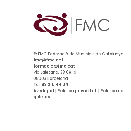
© FMC Federació de Municipis de Catalunya
fmc@fmc.cat
formacio@fmc.cat
Via Laietana, 33 6è 1a
08003 Barcelona
Tel.
93 310 44 04
Avís legal
|
Política privacitat
|
Política de
galetes