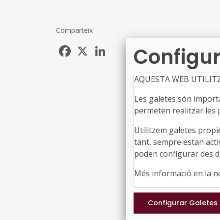
Comparteix
Facebook
X
LinkedIn
Configur
AQUESTA WEB UTILIT
Les galetes són importan
permeten realitzar les p
Utilitzem galetes propi
tant, sempre estan acti
poden configurar des de
Més informació en la 