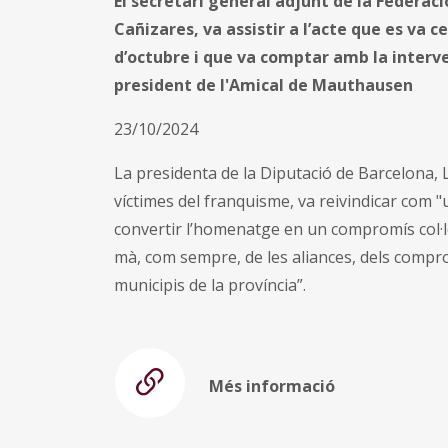
El secretari general adjunt de la Federac
Cañizares, va assistir a l’acte que es va 
d’octubre i que va comptar amb la interve
president de l'Amical de Mauthausen
23/10/2024
La presidenta de la Diputació de Barcelona, 
víctimes del franquisme, va reivindicar com "un
convertir l’homenatge en un compromís col·le
mà, com sempre, de les aliances, dels comprom
municipis de la província”.
Més informació