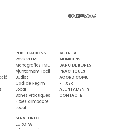
 tenir temps
fa a través de dades de temps oficials,
tuals i comparables que, per primera vegada,
 presenten de manera accessible i integrada
PUBLICACIONS
AGENDA
Revista FMC
MUNICIPIS
Monogràfics FMC
BANC DE BONES
Ajuntament Fàcil
PRÀCTIQUES
ació
Butlletí
ACORD COMÚ
Codi de Regim
FITXER
s
Local
AJUNTAMENTS
Bones Pràctiques
CONTACTE
Fitxes d’Impacte
Local
SERVEI INFO
EUROPA