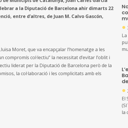
ió de Municipis de Catalunya, Joan Carles Garcia
No
celebrar a la Diputació de Barcelona ahir dimarts 22
co
nció, entre d’altres, de Juan M. Calvo Gascón,
mu
●
La
pub
mun
Lluïsa Moret, que va encapçalar l’homenatge a les
ord
 compromís col·lectiu” la necessitat d’evitar l’oblit i
d’e
ctiu liderat per la Diputació de Barcelona però de la
L’
de
isos, la col·laboració i les complicitats amb els
Ba
ed
de
●
El
(S
la
de
cli