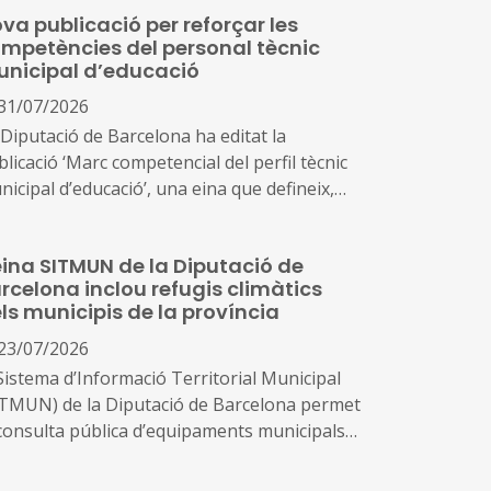
va publicació per reforçar les
mpetències del personal tècnic
nicipal d’educació
31/07/2026
 Diputació de Barcelona ha editat la
licació ‘Marc competencial del perfil tècnic
icipal d’educació’, una eina que defineix,
ena i enforteix el nou rol del personal tècnic
ducació i el seu lideratge en el
eina SITMUN de la Diputació de
senvolupament i la gestió de les polítiques
rcelona inclou refugis climàtics
ucatives locals
ls municipis de la província
23/07/2026
 Sistema d’Informació Territorial Municipal
ITMUN) de la Diputació de Barcelona permet
 consulta pública d’equipaments municipals
 la província que funcionen com a refugis
màtics a l’estiu, com un recurs de protecció i