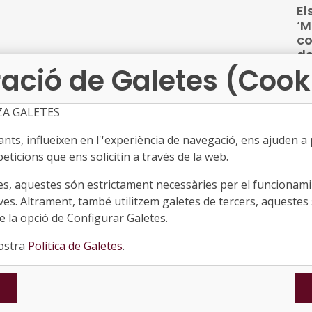
El
se
‘M
Pro
co
de
ació de Galetes (Cook
●
Un 
ZA GALETES
pr
l’A
ts, influeixen en l''experiència de navegació, ens ajuden a pr
pa
eticions que ens solicitin a través de la web.
pr
Qu
mi
es, aquestes són estrictament necessàries per el funcionamin
●
l’e
ves. Altrament, també utilitzem galetes de tercers, aquestes 
 la opció de Configurar Galetes.
La
Big
re
nostra
Política de Galetes
.
Ba
un 
Cen
cl
de
mit
pro
Gu