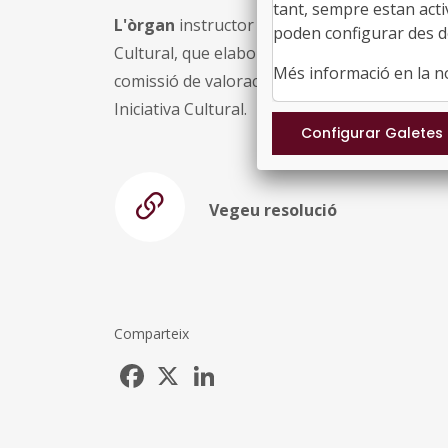
tant, sempre estan acti
L'òrgan
instructor és l'administrador o l'adm
poden configurar des de
Cultural, que elabora la proposta provisional
Més informació en la 
comissió de valoració corresponent, i l'eleva 
Iniciativa Cultural.
Vegeu resolució
Comparteix
Facebook
X
LinkedIn