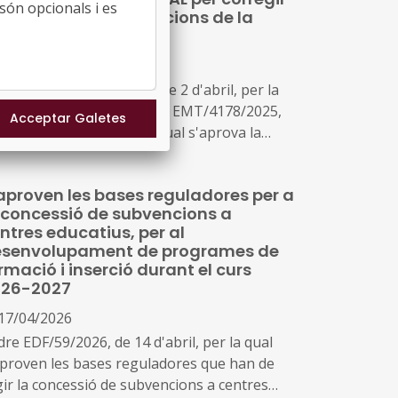
les noves places del primer cicle d'educació
són opcionals i es
 càlcul de les subvencions de la
antil en centres públics de Catalunya,
rmació dual
ades entre l'1 de gener de 2021 i el 21 d'abril
20/04/2026
2026, en el marc del Pla de recuperació,
nsformació i resiliència, finançat per la Unió
solució EMT/1131/2026, de 2 d'abril, per la
ropea-Next Generation EU
al es modifica la Resolució EMT/4178/2025,
 10 de novembre, per la qual s'aprova la
nvocatòria derivada de les bases reguladores
r a la concessió de subvencions del
aproven les bases reguladores per a
ograma Formació Professional Ocupacional
 concessió de subvencions a
al (SOC-FPODUAL) (ref. BDNS 868065)
ntres educatius, per al
senvolupament de programes de
rmació i inserció durant el curs
026-2027
17/04/2026
re EDF/59/2026, de 14 d'abril, per la qual
aproven les bases reguladores que han de
gir la concessió de subvencions a centres