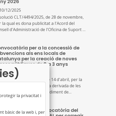
any 2026
'any 2026
10/12/2025
solució CLT/4494/2025, de 28 de novembre,
 la qual es dona publicitat a l'Acord del
sell d'Administració de l'Oficina de Suport a
Iniciativa Cultural pel qual s'aprova la
nvocatòria per a la concessió de
nvocatòria per a la concessió de
bvencions, en règim de concurrència no
bvencions als ens locals de
petitiva, per a l'adquisició de fons
talunya per la creació de noves
bliogràfics o documentals destinats a
aces públiques de 0 a 3 anys
blioteques del Sistema de Lectura Pública de
ies)
21/04/2026
talunya en fires o mercats especialitzats per
'any 2026
solució EDF/1162/2026, de 14 d'abril, per la
al s'aprova la convocatòria derivada de les
ses reguladores del procediment de
otegir la privacitat i
ncessió de subvencions als ens locals de
talunya destinades al finançament
dificació de la convocatòria del
infraestructures, equipament i funcionament
t bàsic de la web i, per
ograma SOC-FPODUAL per corregir