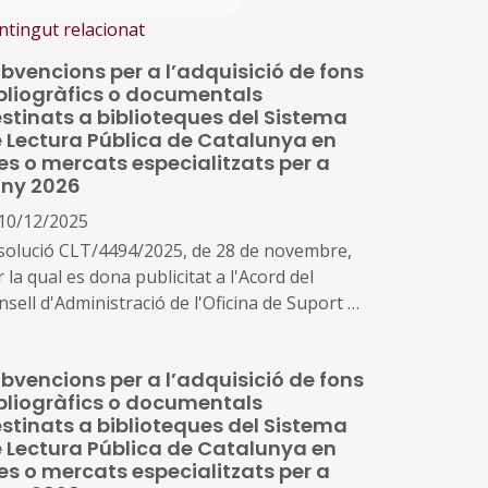
ntingut relacionat
bvencions per a l’adquisició de fons
bliogràfics o documentals
stinats a biblioteques del Sistema
 Lectura Pública de Catalunya en
res o mercats especialitzats per a
any 2026
10/12/2025
solució CLT/4494/2025, de 28 de novembre,
 la qual es dona publicitat a l'Acord del
sell d'Administració de l'Oficina de Suport a
Iniciativa Cultural pel qual s'aprova la
nvocatòria per a la concessió de
bvencions per a l’adquisició de fons
bvencions, en règim de concurrència no
bliogràfics o documentals
petitiva, per a l'adquisició de fons
stinats a biblioteques del Sistema
bliogràfics o documentals destinats a
 Lectura Pública de Catalunya en
blioteques del Sistema de Lectura Pública de
res o mercats especialitzats per a
talunya en fires o mercats especialitzats per