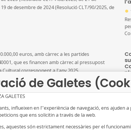
l’
a l
e 19 de desembre de 2024 (Resolució CLT/90/2025, de
●
Re
per
Con
la 
co
Co
0.000,00 euros, amb càrrec a les partides
su
su
com
0001, que es financen amb càrrec al pressupost
Ca
bi
va Cultural corresponent a l'any 2025.
pl
bi
ació de Galetes (Cook
●
Ca
a l
Re
ns a les 14:00:00 hores.
ZA GALETES
qu
ba
ts, influeixen en l''experiència de navegació, ens ajuden a pr
vés de la Seu electrònica de l'Administració de la
co
eticions que ens solicitin a través de la web.
s gencat (
http://cultura.gencat.cat/ca/tramits
),
Ca
Mo
d'
es, aquestes són estrictament necessàries per el funcionamin
pr