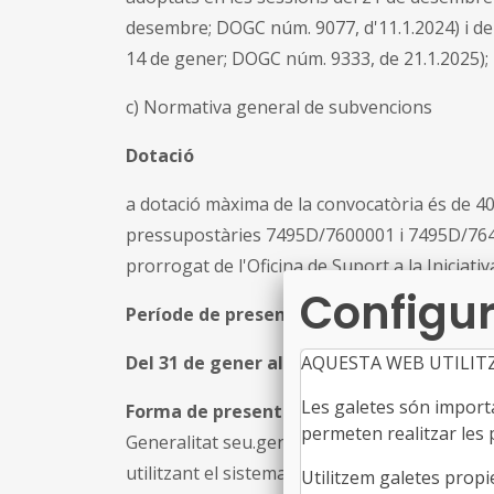
desembre; DOGC núm. 9077, d'11.1.2024) i d
14 de gener; DOGC núm. 9333, de 21.1.2025);
c) Normativa general de subvencions
Dotació
a dotació màxima de la convocatòria és de 40
pressupostàries 7495D/7600001 i 7495D/764
prorrogat de l'Oficina de Suport a la Iniciati
Configur
Període de presentació
Del 31 de gener al 18 de febrer de 2025,
fi
AQUESTA WEB UTILIT
Les galetes són importan
Forma de presentació via electrònica
a tra
permeten realitzar les p
Generalitat seu.gencat.cat, a l'apartat Tràmit
utilitzant el sistema de signatura electrònica.
Utilitzem galetes propi