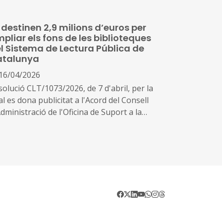
ucatius, per al desenvolupament de
ogrames de formació i inserció, durant el
 destinen 2,9 milions d’euros per
rs 2026-2027
pliar els fons de les biblioteques
l Sistema de Lectura Pública de
atalunya
16/04/2026
solució CLT/1073/2026, de 7 d'abril, per la
l es dona publicitat a l'Acord del Consell
dministració de l'Oficina de Suport a la
ciativa Cultural pel qual s'aprova la
nvocatòria per a la concessió de
bvencions, en règim de concurrència no
petitiva, per a l'adquisició de fons
liogràfics i documentals destinats a
blioteques del Sistema de Lectura Pública de
talunya durant el període 2026-2027 (ref.
NS 897818)