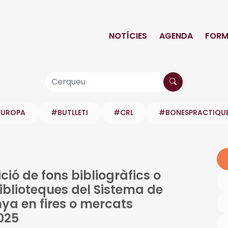
NOTÍCIES
AGENDA
FORM
EUROPA
#BUTLLETI
#CRL
#BONESPRACTIQU
ció de fons bibliogràfics o
blioteques del Sistema de
ya en fires o mercats
2025