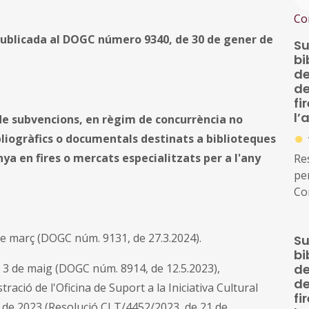
Co
publicada al DOGC número 9340, de 30 de gener de
Su
bi
de
de
fi
l’
 de subvencions, en règim de concurrència no
●
ibliogràfics o documentals destinats a biblioteques
ya en fires o mercats especialitzats per a l'any
Re
per
Con
la 
co
e març (DOGC núm. 9131, de 27.3.2024).
Su
su
bi
com
e 3 de maig (DOGC núm. 8914, de 12.5.2023),
de
bi
de
ració de l'Oficina de Suport a la Iniciativa Cultural
bi
fi
 de 2023 (Resolució CLT/4452/2023, de 21 de
Ca