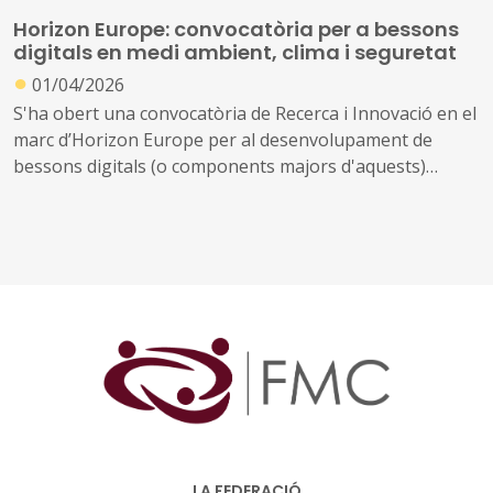
ideació i incubació arrelat als valors del New European
Horizon Europe: convocatòria per a bessons
Bauhaus: sostenibilitat, bellesa i inclusió.
digitals en medi ambient, clima i seguretat
●
01/04/2026
S'ha obert una convocatòria de Recerca i Innovació en el
marc d’Horizon Europe per al desenvolupament de
bessons digitals (o components majors d'aquests)
aplicats a la intersecció entre el medi ambient, el clima i
la seguretat, amb un pressupost de 15 milions d'euros i
l'objectiu de finançar 2 projectes.
LA FEDERACIÓ