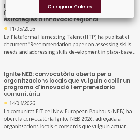
La UE publica una guia per integrar la
competitiu, i l'ús de l'energia de manera eficient,
formació i les competències en les
sostenible i inclusiva.
estratègies d'innovació regional
●
11/05/2026
La Plataforma Harnessing Talent (HTP) ha publicat el
document "Recommendation paper on assessing skills
needs and addressing skills development in place-based
innovation strategies", elaborat conjuntament pels
Grups de Treball de Recerca i Innovació i Territorial de la
Ignite NEB: convocatòria oberta per a
plataforma. El document ofereix orientacions pràctiques
organitzacions locals que vulguin acollir un
a responsables polítics, autoritats de gestió i actors
programa d'innovació i emprenedoria
regionals i locals sobre com enfortir la intel·ligència de
comunitària
competències i vincular l'aprenentatge al llarg de la vida
●
14/04/2026
amb les estratègies d'especialització intel·ligent (S3) i les
La comunitat EIT del New European Bauhaus (NEB) ha
missions territorials.
obert la convocatòria Ignite NEB 2026, adreçada a
organitzacions locals o consorcis que vulguin actuar
com a amfitrions d'un programa complet d'innovació,