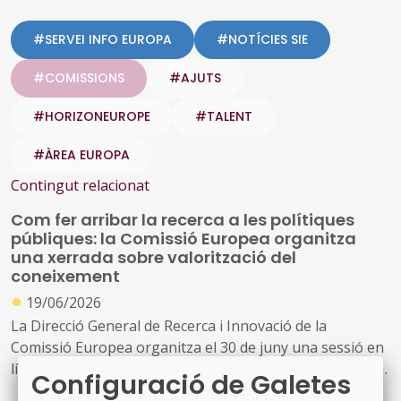
#SERVEI INFO EUROPA
#NOTÍCIES SIE
#COMISSIONS
#AJUTS
#HORIZONEUROPE
#TALENT
#ÀREA EUROPA
Contingut relacionat
Com fer arribar la recerca a les polítiques
públiques: la Comissió Europea organitza
una xerrada sobre valorització del
coneixement
●
19/06/2026
La Direcció General de Recerca i Innovació de la
Comissió Europea organitza el 30 de juny una sessió en
línia dedicada a explorar com els resultats de la recerca
Configuració de Galetes
poden traduir-se en millors polítiques públiques, sota el