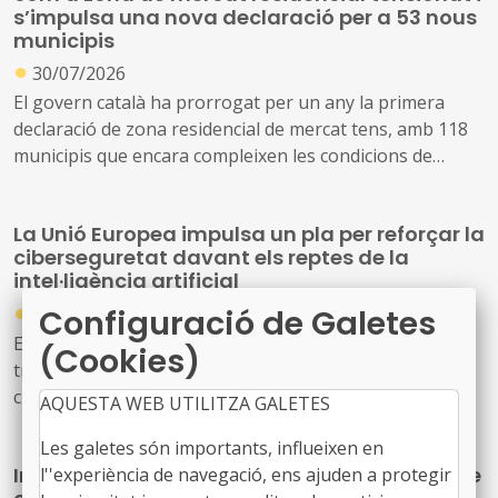
s’impulsa una nova declaració per a 53 nous
municipis
●
30/07/2026
El govern català ha prorrogat per un any la primera
declaració de zona residencial de mercat tens, amb 118
municipis que encara compleixen les condicions de
tensió d’assequibilitat al mercat de l’habitatge
La Unió Europea impulsa un pla per reforçar la
A més, impulsa una nova declaració que inclou altres 53
ciberseguretat davant els reptes de la
municipis que no es consideraven de mercat tens, però
intel·ligència artificial
que s’ha identificat que ara compleixen les condicions
●
Configuració de Galetes
30/07/2026
per aplicar el topall de preus
Els avenços en intel·ligència artificial (IA) estan
(Cookies)
transformant profundament l’àmbit de la
ciberseguretat. Tot i les oportunitats que ofereixen
AQUESTA WEB UTILITZA GALETES
aquestes tecnologies per prevenir amenaces i reforçar
Les galetes són importants, influeixen en
la protecció dels sistemes digitals, també poden ser
Informació sobre el Pla Alfa i recomanació de
l''experiència de navegació, ens ajuden a protegir
utilitzades per identificar vulnerabilitats, automatitzar