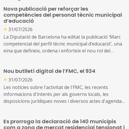
Nova publicació per reforçar les
competències del personal tècnic municipal
d’educació
●
31/07/2026
La Diputació de Barcelona ha editat la publicació ‘Marc
competencial del perfil tècnic municipal d’educació’, una
eina que defineix, ordena i enforteix el nou rol del
personal tècnic d’educació i el seu lideratge en el
desenvolupament i la gestió de les polítiques educatives
Nou butlletí digital de l’FMC, el 934
locals
●
31/07/2026
Les notícies sobre l'activitat de l'FMC, les recents
informacions d'interès per als governs locals, les
disposicions jurídiques noves i diversos actes d'agenda
us arriben amb aquest exemplar, el 934. També inclou
les notícies recents sobre fons europeus
Es prorroga la declaració de 140 municipis
com a zona de mercat residencial tensionat i