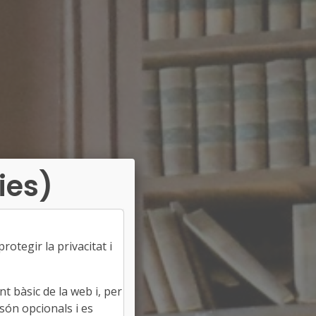
ies)
otegir la privacitat i
t bàsic de la web i, per
són opcionals i es