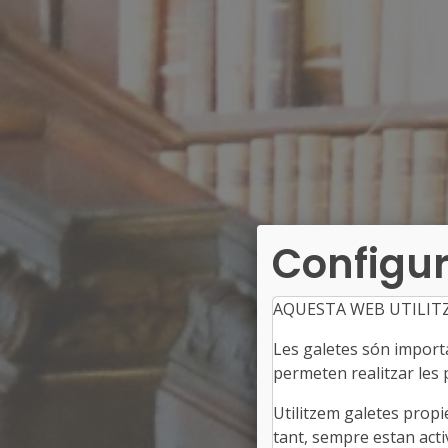
Configur
AQUESTA WEB UTILIT
Les galetes són importan
permeten realitzar les p
Utilitzem galetes propi
tant, sempre estan acti