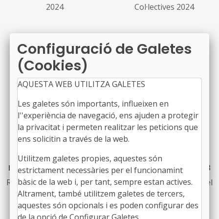
2024
Col·lectives 2024
Configuració de Galetes
(Cookies)
AQUESTA WEB UTILITZA GALETES
Les galetes són importants, influeixen en
l''experiència de navegació, ens ajuden a protegir
la privacitat i permeten realitzar les peticions que
ens solicitin a través de la web.
Seminari de Gestió
Seminari de Gestió
Utilitzem galetes propies, aquestes són
Econòmica Local 2024
Econòmica Local 2023
estrictament necessàries per el funcionamint
bàsic de la web i, per tant, sempre estan actives.
Recull de les ponències del
Recull de les ponències del
Altrament, també utilitzem galetes de tercers,
Seminari de Gestió
Seminari de Gestió
aquestes són opcionals i es poden configurar des
Econòmica Local 2024
Econòmica Local 2023
de la opció de Configurar Galetes.