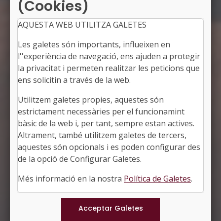
(Cookies)
AQUESTA WEB UTILITZA GALETES
Les galetes són importants, influeixen en
l''experiència de navegació, ens ajuden a protegir
la privacitat i permeten realitzar les peticions que
Emocions en equilibri en la
ens solicitin a través de la web.
feina i en la vida
Utilitzem galetes propies, aquestes són
estrictament necessàries per el funcionamint
bàsic de la web i, per tant, sempre estan actives.
Altrament, també utilitzem galetes de tercers,
aquestes són opcionals i es poden configurar des
de la opció de Configurar Galetes.
Més informació en la nostra
Política de Galetes
.
Programa en PDF