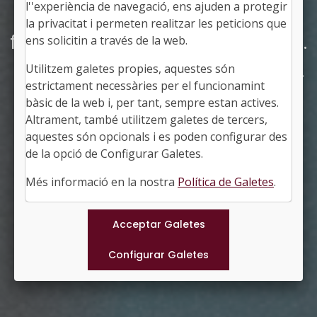
l''experiència de navegació, ens ajuden a protegir
Eines i oportunitats de
la privacitat i permeten realitzar les peticions que
finançament per als ens locals.
ens solicitin a través de la web.
Seminari sobre fons europeus.
Utilitzem galetes propies, aquestes són
estrictament necessàries per el funcionamint
5a edició
bàsic de la web i, per tant, sempre estan actives.
Altrament, també utilitzem galetes de tercers,
aquestes són opcionals i es poden configurar des
de la opció de Configurar Galetes.
Més informació en la nostra
Política de Galetes
.
Programa en PDF