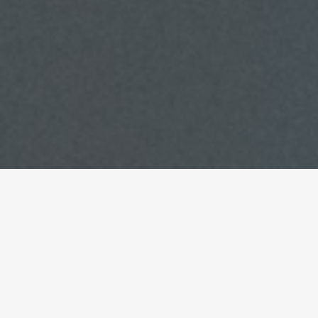
Eines i oportunitats de
finançament per als ens
locals
Seminari sobre fons