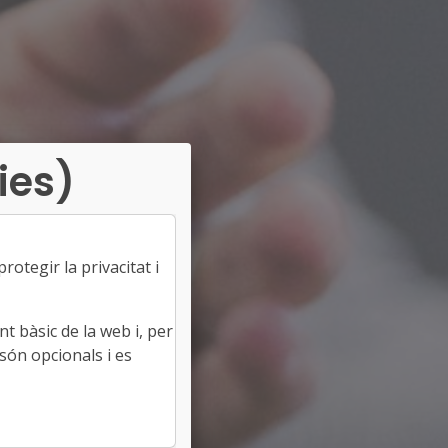
ies)
otegir la privacitat i
t bàsic de la web i, per
són opcionals i es