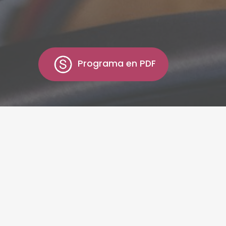
Programa en PDF
ció finalitza el dia
10 de setembre de 2024
. La
ïta i el nombre de places és limitat. Per a la selecció
, es tindrà en compte la cobertura territorial (s’hi
icipació del màxim nombre possible d’ajuntaments),
il del destinatari de l’acció formativa i l’ordre de
·licituds.