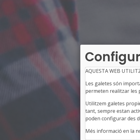
Configur
AQUESTA WEB UTILIT
Les galetes són importan
permeten realitzar les p
Utilitzem galetes propi
tant, sempre estan acti
poden configurar des de
Més informació en la 