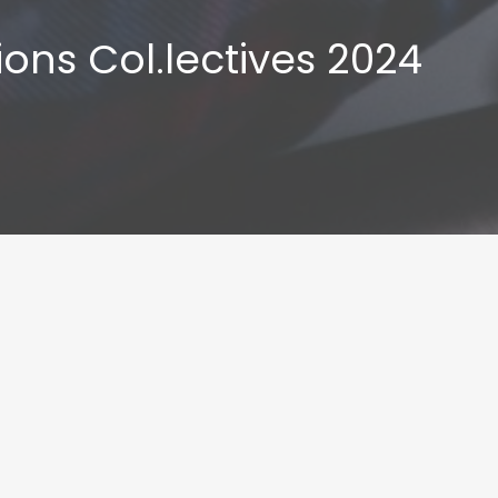
ons Col.lectives 2024
Inscripcions
ns Col·lectives
El termini d’inscrip
inscripció és gratu
de les inscripcions
afavorirà la part
l’adequació al perf
recepció de les sol