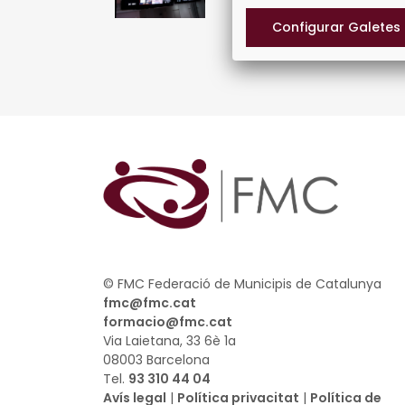
© FMC Federació de Municipis de Catalunya
fmc@fmc.cat
formacio@fmc.cat
Via Laietana, 33 6è 1a
08003 Barcelona
Tel.
93 310 44 04
Avís legal
|
Política privacitat
|
Política de