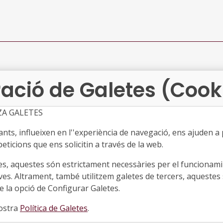
 de 2020
ació de Galetes (Cook
ZA GALETES
e 2020
ts, influeixen en l''experiència de navegació, ens ajuden a pr
eticions que ens solicitin a través de la web.
es, aquestes són estrictament necessàries per el funcionamin
e de 2020
ves. Altrament, també utilitzem galetes de tercers, aquestes 
 la opció de Configurar Galetes.
nostra
Política de Galetes
.
e de 2020