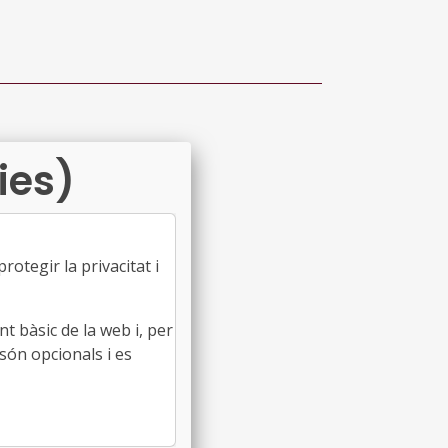
ies)
otegir la privacitat i
t bàsic de la web i, per
són opcionals i es