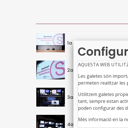
1a sessió. 29 de setembre
Configur
AQUESTA WEB UTILIT
2a sessió. 27 d'octubre d
Les galetes són importan
permeten realitzar les p
Utilitzem galetes propi
3a sessió. 17 de novembr
tant, sempre estan acti
poden configurar des de
Més informació en la 
4a sessió. 15 de desembr