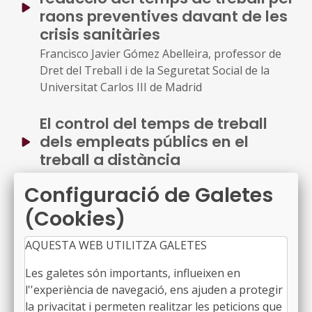
raons preventives davant de les
crisis sanitàries
Francisco Javier Gómez Abelleira, professor de
Dret del Treball i de la Seguretat Social de la
Universitat Carlos III de Madrid
El control del temps de treball
dels empleats públics en el
treball a distància
Raquel Poquet Català, professora de Dret del
Configuració de Galetes
Treball i de la Seguretat Social de la Universitat
de València
(Cookies)
AQUESTA WEB UTILITZA GALETES
La reglamentació del teletreball
en les administracions locals
Les galetes són importants, influeixen en
Joan Mauri Majós, professor de Dret
l''experiència de navegació, ens ajuden a protegir
Administratiu de la Universitat de Barcelona
la privacitat i permeten realitzar les peticions que