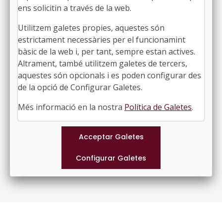
ens solicitin a través de la web.
La regulació del teletreball en el
Utilitzem galetes propies, aquestes són
sector públic: propostes,
estrictament necessàries per el funcionamint
projectes i referències
bàsic de la web i, per tant, sempre estan actives.
Alberto Palomar Olmeda, magistrat; professor
Altrament, també utilitzem galetes de tercers,
de Dret Administratiu de la Universitat Carlos III
aquestes són opcionals i es poden configurar des
de Madrid
de la opció de Configurar Galetes.
La prevenció de riscos laborals
Més informació en la nostra
Política de Galetes
.
en els llocs de teletreball
Lourdes Mella Méndez, professora de Dret del
Treball i de la Seguretat Social de la Universitat
de Santiago de Compostela