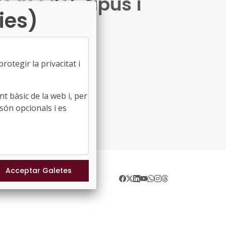
e model-tipus i
ies)
otegir la privacitat i
t bàsic de la web i, per
són opcionals i es