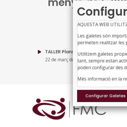
menys de 5.000
Configur
AQUESTA WEB UTILIT
Les galetes són importan
permeten realitzar les p
TALLER Plans de mesures antifrau 
Utilitzem galetes propi
22 de març de 2022
tant, sempre estan acti
poden configurar des de
Més informació en la 