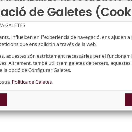
 habitants Presentació d
ació de Galetes (Cook
qüestions aplicatives
ZA GALETES
ts, influeixen en l''experiència de navegació, ens ajuden a pr
eticions que ens solicitin a través de la web.
per a ajuntaments de menys de 5.000 habitants
es, aquestes són estrictament necessàries per el funcionamin
ves. Altrament, també utilitzem galetes de tercers, aquestes 
 la opció de Configurar Galetes.
nostra
Política de Galetes
.