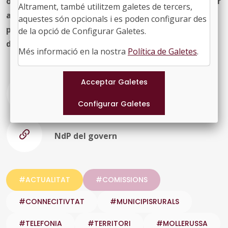
operadores i el govern en la gestió d’incidències, per
Altrament, també utilitzem galetes de tercers,
articular una taula de treball que intenti encarar
aquestes són opcionals i es poden configurar des
positivament els problemes de connectivitat: hem
de la opció de Configurar Galetes.
d'intentar que no hi hagi un país i un rere país
”.
Més informació en la nostra
Política de Galetes
.
Entrevista a Marc Solsona a Laxarxa
NdP del govern
#ACTUALITAT
#COMISSIONS
#CONNECITIVTAT
#MUNICIPISRURALS
#TELEFONIA
#TERRITORI
#MOLLERUSSA