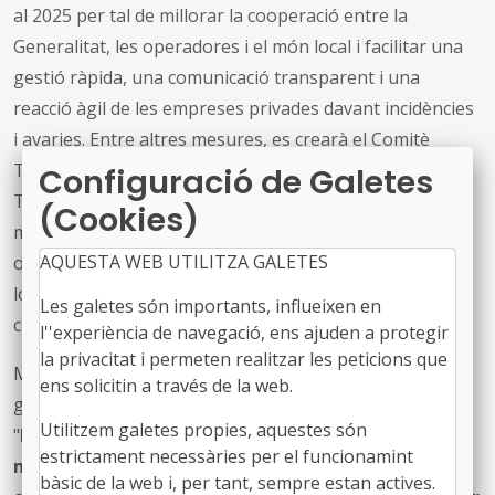
al 2025 per tal de millorar la cooperació entre la
Generalitat, les operadores i el món local i facilitar una
gestió ràpida, una comunicació transparent i una
reacció àgil de les empreses privades davant incidències
i avaries. Entre altres mesures, es crearà el Comitè
Tècnic de Seguiment d’Incidències de serveis de
Configuració de Galetes
Telecomunicacions a Catalunya, es revisaran els
(Cookies)
mecanismes de contacte dels ajuntaments amb les
AQUESTA WEB UTILITZA GALETES
operadores, es faran materials de difusió per al món
local i es definirà un protocol de classificació de la
Les galetes són importants, influeixen en
criticitat de les incidències.
l''experiència de navegació, ens ajuden a protegir
la privacitat i permeten realitzar les peticions que
Marc Solsona, que va estar acompanyat pel secretari
ens solicitin a través de la web.
general adjunt de l’FMC, Joan Carles Garcia., opina que
Utilitzem galetes propies, aquestes són
"
hem d’aturar-nos, buscar quina ha de ser la nova
estrictament necessàries per el funcionamint
manera de relacionar-nos entre el món local, les
bàsic de la web i, per tant, sempre estan actives.