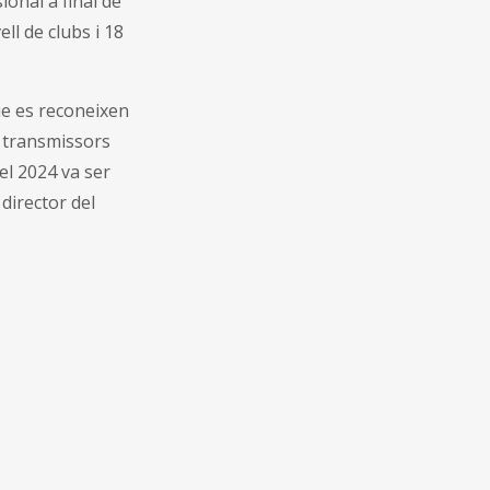
ional a final de
ll de clubs i 18
que es reconeixen
a transmissors
el 2024 va ser
 director del