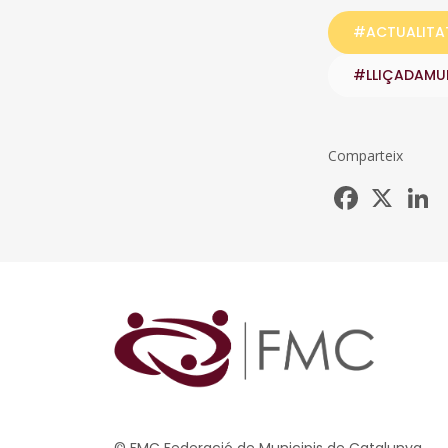
#ACTUALITA
#LLIÇADAMU
Comparteix
Facebook
X
L