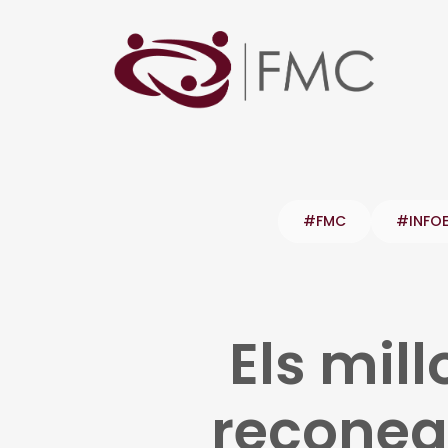
#FMC
#INFO
Els mill
reconegu