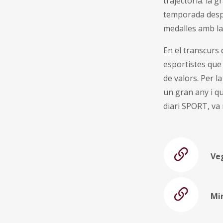
trajectòria: la 
temporada despré
medalles amb la 
En el transcurs 
esportistes que
de valors. Per l
un gran any i qu
diari SPORT, va 
Ve
Min