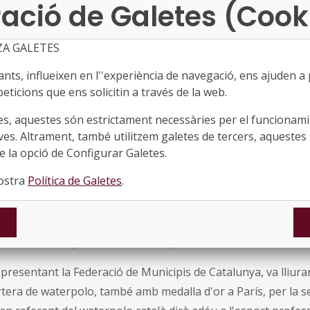
ació de Galetes (Cook
talunya, entre d’altres, ahir es va celebrar la gala que 
stes, entrenadors i equips del país l’any 2024, reafirma
ZA GALETES
cia esportiva
ts, influeixen en l''experiència de navegació, ens ajuden a pr
eticions que ens solicitin a través de la web.
resident de l’Àrea d’Esports de l’FMC i alcalde de Lliçà d
i a la millor esportista llegendària 360 a Laura Ester, q
es, aquestes són estrictament necessàries per el funcionamin
a exitosa carrera aquesta temporada
ves. Altrament, també utilitzem galetes de tercers, aquestes 
 la opció de Configurar Galetes.
continua amb una salut de ferro i així es va demostrar a la 28
nostra
Política de Galetes
.
rt Català, que un any més va premiar una temporada plena d
s esportistes i els equips catalans. La gala, que es va celebra
uardonar els millors esportistes de casa nostra al 2024, mol
 als Jocs Olímpics de París 2024, però també n’hi havia d’al
presentant la Federació de Municipis de Catalunya, va lliura
rtera de waterpolo, també amb medalla d'or a París, per la 