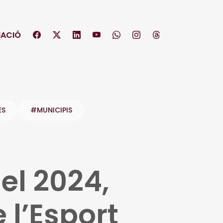
ACIÓ
ES
#MUNICIPIS
del 2024,
 l’Esport