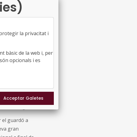
ies)
va premiar els
nt el compromís
otegir la privacitat i
’Amunt, va
ue posa punt i
t bàsic de la web i, per
són opcionals i es
a edició de la
’èxits i moments
r a l’America Cup
ts dels quals
tres d’emergents.
r el guardó a
seva gran