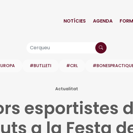
NOTÍCIES
AGENDA
FORM
EUROPA
#BUTLLETI
#CRL
#BONESPRACTIQU
Actualitat
ors esportistes 
ts a la Festa de