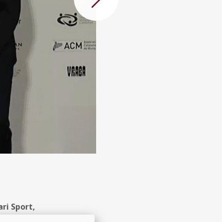
Següent
ri Sport,
la Federació de