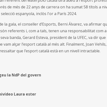
gran referent del waterpolo català dirà adéu a l'esport profess
s de més de 22 anys de carrera on ha sumat 58 títols a nive
selecció espanyola, inclòs l'or a París 2024.
de la gala, el conseller d’Esports, Berni Álvarez, va afirmar 
 són referents i, com a tals, tenen una responsabilitat com 
a seva banda, Gerard Esteva, president de la UFEC, va dir que 
e vam alçar l’esport català al més alt. Finalment, Joan Vehils,
ressaltar que l’esport català està en un nivell intractable.
geu la NdP del govern
ivídeo Laura ester