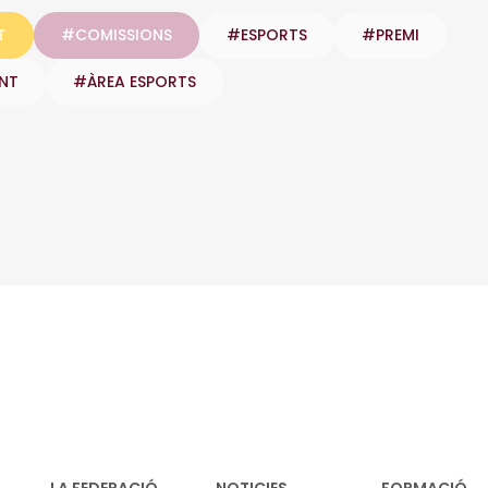
T
#COMISSIONS
#ESPORTS
#PREMI
NT
#ÀREA ESPORTS
inkedIn