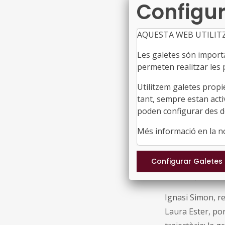
Configur
Municipis de Ca
millors esporti
AQUESTA WEB UTILIT
amb l’excel·lèn
Les galetes són importan
permeten realitzar les p
Ignasi Simon, p
atorgar el prem
Utilitzem galetes propi
final a la sev
tant, sempre estan acti
poden configurar des de
L’esport català 
Més informació en la 
Festa de l’Espo
especials per al
Experience, va g
van ser presents
Ignasi Simon, re
Laura Ester, po