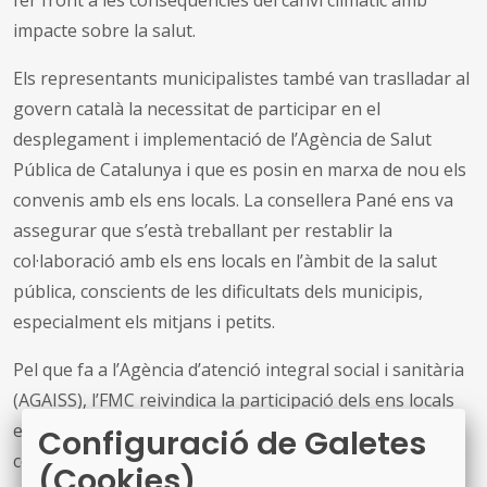
impacte sobre la salut.
Els representants municipalistes també van traslladar al
govern català la necessitat de participar en el
desplegament i implementació de l’Agència de Salut
Pública de Catalunya i que es posin en marxa de nou els
convenis amb els ens locals. La consellera Pané ens va
assegurar que s’està treballant per restablir la
col·laboració amb els ens locals en l’àmbit de la salut
pública, conscients de les dificultats dels municipis,
especialment els mitjans i petits.
Pel que fa a l’Agència d’atenció integral social i sanitària
(AGAISS), l’FMC reivindica la participació dels ens locals
en el desplegament d’una governança que fomenti la
Configuració de Galetes
col·laboració i la coordinació actives entre l’atenció
(Cookies)