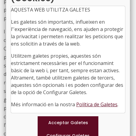
primària i comunitària d’atenció a la salut i l’atenció
primària i comunitària de serveis socials bàsics. Aquesta
AQUESTA WEB UTILITZA GALETES
proposta va ser ben acollida per la consellera.
Les galetes són importants, influeixen en
l''experiència de navegació, ens ajuden a protegir
I finalment, vam fer coneixedora a la consellera del
la privacitat i permeten realitzar les peticions que
conveni signat el passat 10 de febrer entre l’FMC i el
ens solicitin a través de la web.
Consorci de Salut i Social (CSS) per potenciar la
Utilitzem galetes propies, aquestes són
participació del món local en les polítiques de salut i
estrictament necessàries per el funcionamint
socials, segons el qual treballarem conjuntament en la
bàsic de la web i, per tant, sempre estan actives.
defensa dels interessos dels governs locals davant les
Altrament, també utilitzem galetes de tercers,
reformes del sistema sanitari i d’atenció social que
aquestes són opcionals i es poden configurar des
s’estan abordant o que estan en l’agenda política del
de la opció de Configurar Galetes.
govern, per garantir que els governs locals tinguin un
Més informació en la nostra
Política de Galetes
.
paper actiu en el seu desplegament i implementació. La
consellera Pané va celebrar aquesta coordinació entre
l’FMC i el CSS i va subratllar la necessitat de treballar
conjuntament, departament i món local, davant dels