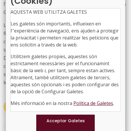
(Cookies)
l’FMC per acompanyar aquesta demanda al govern de la
AQUESTA WEB UTILITZA GALETES
Generalitat.
Les galetes són importants, influeixen en
L’FMC ha defensat la necessitat d’un sistema de
l''experiència de navegació, ens ajuden a protegir
finançament més estable i suficient per als consells
la privacitat i permeten realitzar les peticions que
comarcals, ja que tenen un paper fonamental en el
ens solicitin a través de la web.
suport als ajuntaments, especialment als més petits.
Utilitzem galetes propies, aquestes són
D’altra banda, davant de la diversitat de consells
estrictament necessàries per el funcionamint
comarcals, s’ha compromès a fer una anàlisi de l’actual
bàsic de la web i, per tant, sempre estan actives.
situació, per definir amb major precisió les dificultats i
Altrament, també utilitzem galetes de tercers,
les necessitats de millora en el finançament.
aquestes són opcionals i es poden configurar des
de la opció de Configurar Galetes.
Més informació en la nostra
Política de Galetes
.
#ACTUALITAT
#COMISSIONS
#CONSELLSCOMARCALS