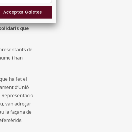
ana de Municipis
 el compromís
ordem que ”
els
solidaris que
representants de
Jaume i han
ue ha fet el
tament d’Unió
la Representació
u, van adreçar
au la façana de
 efemèride.