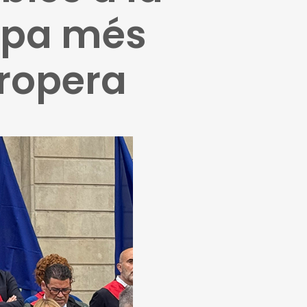
opa més
propera