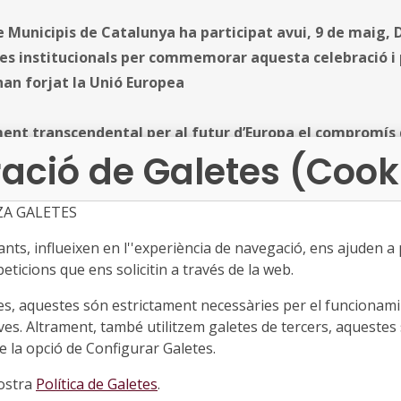
 Municipis de Catalunya ha participat avui, 9 de maig, D
tes institucionals per commemorar aquesta celebració i
han forjat la Unió Europea
nt transcendental per al futur d’Europa el compromís d
ació de Galetes (Cook
i que mai i, per això, el municipalisme és, i continuarà
Europa un projecte compartit, proper i al servei de les p
ZA GALETES
l’FMC i alcalde de Mataró, David Bote, en la seva participació
pis són el primer esglaó de la democràcia europea. A tr
ts, influeixen en l''experiència de navegació, ens ajuden a pr
eticions que ens solicitin a través de la web.
s polítiques comunitàries arriben a la ciutadania i és en
 els valors europeus i on es donen respostes reals als g
es, aquestes són estrictament necessàries per el funcionamin
ics. Des de la cohesió social fins a la transició ecològica
ves. Altrament, també utilitzem galetes de tercers, aquestes 
ha estat clau
”.
 la opció de Configurar Galetes.
nostra
Política de Galetes
.
ari defensar amb una sola veu els valors que han forjat la U