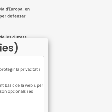
ia d’Europa, en
 per defensar
e les ciutats
ies)
 sent, una peça
ersones
, ha recordat
avés dels
otegir la privacitat i
 el territori
rans reptes
t bàsic de la web i, per
, el
són opcionals i es
nió Europea; i,