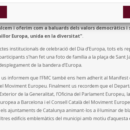
, la Federació de Municipis de Catalunya, l’Associació Catal
de Barcelona han consensuat un manifest que posa en valor
al amb el projecte europeu. Entre d'altres, al manifest rec
alcem i oferim com a baluards dels valors democràtics i 
illor Europa, unida en la diversitat"
.
ctes institucionals de celebració del Dia d’Europa, tots els 
 participants s’han fet una foto de família a la plaça de Sant 
l desplegament de la bandera d’Europa.
, us informem que l’FMC també ens hem adherit al Manifest q
del Moviment Europeu. Finalment us recordem que el Depar
Exterior de la Generalitat, l’Oficina del Parlament Europeu, 
Europea a Barcelona i el Consell Català del Moviment Europe
 els ajuntaments de Catalunya animant-los a il·luminar de bl
altres edificis emblemàtics del municipi amb motiu d’aquesta