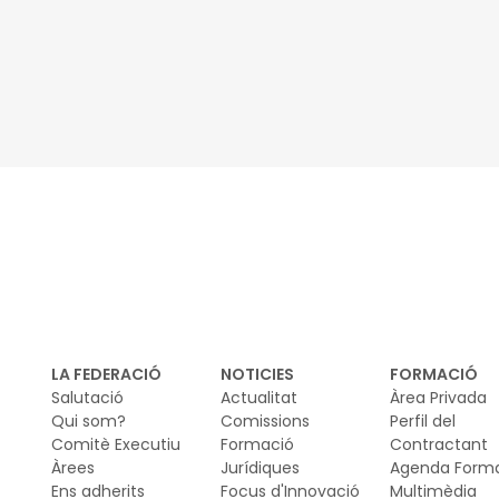
inkedIn
LA FEDERACIÓ
NOTICIES
FORMACIÓ
Salutació
Actualitat
Àrea Privada
Qui som?
Comissions
Perfil del
Comitè Executiu
Formació
Contractant
Àrees
Jurídiques
Agenda Form
Ens adherits
Focus d'Innovació
Multimèdia