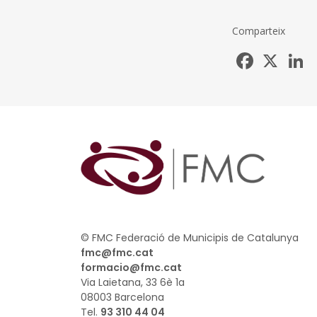
Comparteix
Facebook
X
L
© FMC Federació de Municipis de Catalunya
fmc@fmc.cat
formacio@fmc.cat
Via Laietana, 33 6è 1a
08003 Barcelona
Tel.
93 310 44 04