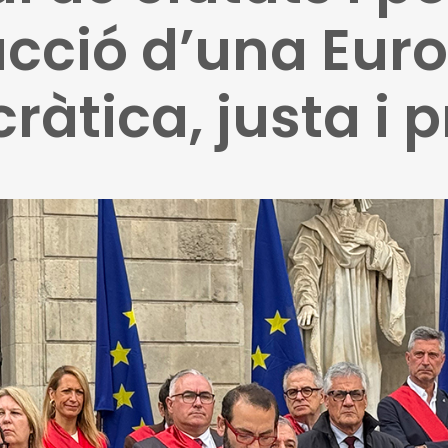
ucció d’una Eur
àtica, justa i 