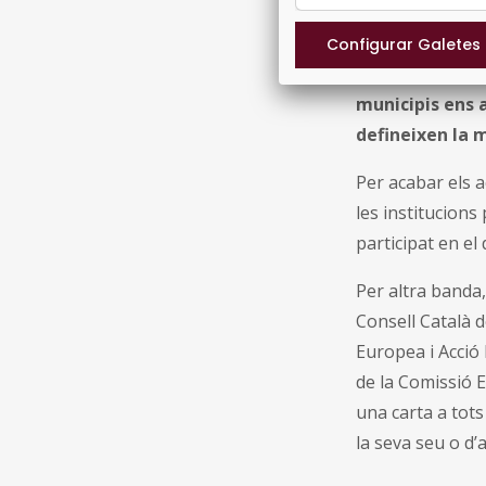
per aquest motiu
i l’Ajuntament 
ferm del món loc
municipis ens 
defineixen la m
Per acabar els a
les institucions
participat en e
Per altra banda
Consell Català 
Europea i Acció 
de la Comissió 
una carta a tots
la seva seu o d’