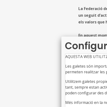
La Federació de
un seguit d’ac
els valors que 
En aquest mome
Configur
és més necessar
clau per fer d’
AQUESTA WEB UTILIT
El president de 
que "
els munici
Les galetes són importan
permeten realitzar les p
ajuntaments, le
on es concreten
Utilitzem galetes propi
socials i econòm
tant, sempre estan acti
municipalisme 
poden configurar des de
Més informació en la 
A més, és necess