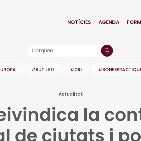
NOTÍCIES
AGENDA
FORM
EUROPA
#BUTLLETI
#CRL
#BONESPRACTIQU
Actualitat
eivindica la con
l de ciutats i po