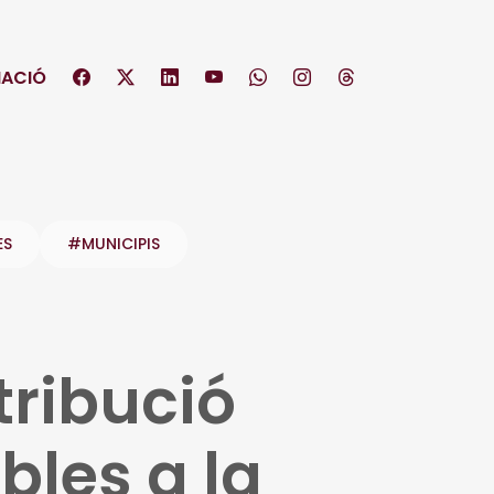
ACIÓ
ES
#MUNICIPIS
tribució
bles a la