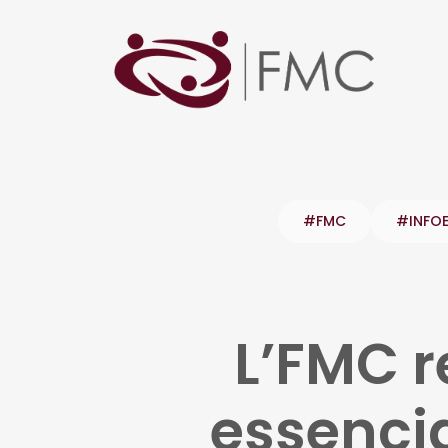
#FMC
#INFO
L’FMC r
essencia