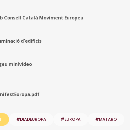
b Consell Català Moviment Europeu
luminació d'edificis
geu minivídeo
nifestEuropa.pdf
T
#DIADEUROPA
#EUROPA
#MATARO