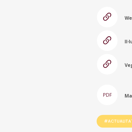
We
Il·
Ve
PDF
Ma
#ACTUALITA