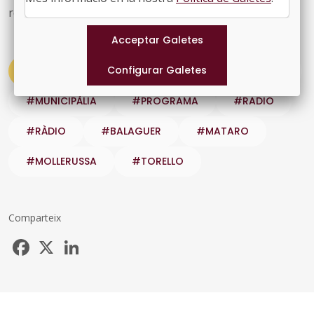
rellevants del moment.
#ACTUALITAT
#CIUTAT
#MUNICIPALIA
#MUNICIPÀLIA
#PROGRAMA
#RADIO
#RÀDIO
#BALAGUER
#MATARO
#MOLLERUSSA
#TORELLO
Comparteix
Facebook
X
LinkedIn