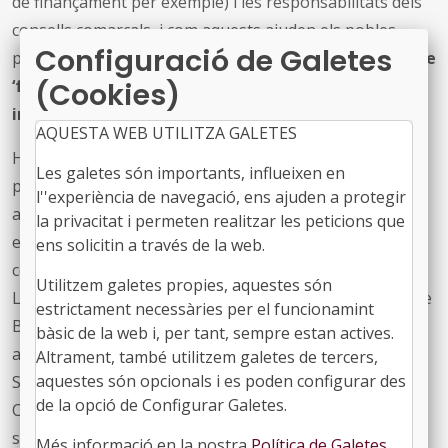
de finançament per exemple) i les responsabilitats dels
consells comarcals, i com aquests ajuden els pobles
Configuració de Galetes
petits i, en aquest sentit, ha reivindicat la "
necessitat de
‘fer comarca’ i donar als consells comarcals la
(Cookies)
importància que es mereixen i tenen
”.
AQUESTA WEB UTILITZA GALETES
Hem acabat l’emissió, parlant de serveis i innovacions,
Les galetes són importants, influeixen en
però també de persones ciutadanes que quan tenen
l''experiència de navegació, ens ajuden a protegir
algun problema s’adrecen a les administracions perquè
la privacitat i permeten realitzar les peticions que
els donin una resposta ràpida i propera, pe això hem
ens solicitin a través de la web.
celebrat una taula rodona, en la que hi han participat
Utilitzem galetes propies, aquestes són
Lorena González, vicepresidenta de l’FMC i alcaldessa de
estrictament necessàries per el funcionamint
Balaguer; Marc Solsona, també vicepresident de l’FMC i
bàsic de la web i, per tant, sempre estan actives.
alcalde de Mollerussa; i el president del Fòrum de
Altrament, també utilitzem galetes de tercers,
aquestes són opcionals i es poden configurar des
Síndics, Síndiques, Defensors i Defensores Locals de
de la opció de Configurar Galetes.
Catalunya, Josep Escartín. Aquesta taula rodona ha
servit per debatre i analitzar els temes municipals més
Més informació en la nostra
Política de Galetes
.