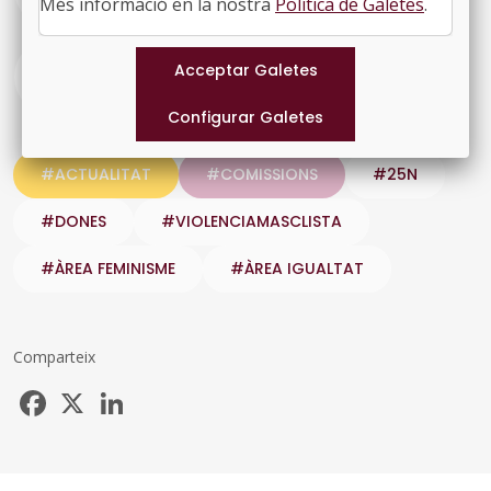
Més informació en la nostra
Política de Galetes
.
PDF
Manifest-25N-2.pdf
#ACTUALITAT
#COMISSIONS
#25N
#DONES
#VIOLENCIAMASCLISTA
#ÀREA FEMINISME
#ÀREA IGUALTAT
Comparteix
Facebook
X
LinkedIn