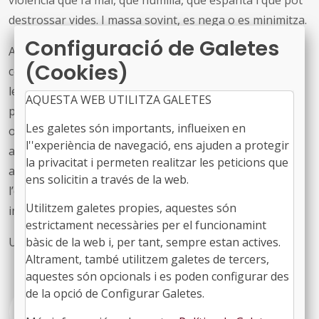
destrossar vides. I massa sovint, es nega o es minimitza.
Configuració de Galetes
Atès el seu contingut i extensió, l’FMC i l’ACM hem
(Cookies)
consensuat una versió més breu, adaptada per a la
lectura en els actes públics i de carrer del 25N, que en
AQUESTA WEB UTILITZA GALETES
preserva els principals missatges. Cada ens local podeu
Les galetes són importants, influeixen en
optar per utilitzar la Declaració institucional o la versió
l''experiència de navegació, ens ajuden a protegir
abreujada, segons l’ús previst —aprovació pel ple,
la privacitat i permeten realitzar les peticions que
adhesió, canals de comunicació o lectura pública— amb
ens solicitin a través de la web.
l’objectiu de garantir la màxima coherència, difusió i
Utilitzem galetes propies, aquestes són
impacte de la campanya.
estrictament necessàries per el funcionamint
Us adjuntem les dues versions.
bàsic de la web i, per tant, sempre estan actives.
Altrament, també utilitzem galetes de tercers,
aquestes són opcionals i es poden configurar des
de la opció de Configurar Galetes.
PDF
Manifest-25N-1.pdf