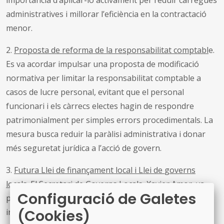
administratives i millorar l’eficiència en la contractació
menor.
2.
Proposta de reforma de la responsabilitat comptabl
e
.
Es va acordar impulsar una proposta de modificació
normativa per limitar la responsabilitat comptable a
casos de lucre personal, evitant que el
personal
funcionari i els
càrrecs electes hagin de respondre
patrimonialment per simples errors procedimentals. La
mesura busca reduir la paràlisi administrativa i donar
més seguretat jurídica a l’acció de govern.
3.
Futura Llei de finançament
l
ocal i Llei de
g
overns
l
ocals
.
El Secretari de Governs Locals, Xavier Amor, va
Configuració de Galetes
presentar el procés de treball que la Generalitat ha
(Cookies)
iniciat per elaborar les noves lleis de finançament i de