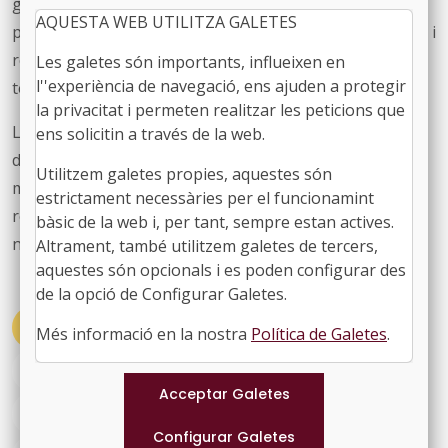
governs locals.
En aquest
sentit, e
s preveu un ampli
AQUESTA WEB UTILITZA GALETES
procés participatiu amb entitats municipalistes, experts i
representants polítics, amb l’objectiu de disposar d’un
Les galetes són importants, influeixen en
l''experiència de navegació, ens ajuden a protegir
text articulat el juny de 2026.
la privacitat i permeten realitzar les peticions que
La sessió va finalitzar amb un torn obert
ens solicitin a través de la web.
d’intervencions, on diversos ajuntaments van posar de
Utilitzem galetes propies, aquestes són
manifest la necessitat de flexibilitzar les regles fiscals,
estrictament necessàries per el funcionamint
reduir incerteses pressupostàries i millorar l’estabilitat
bàsic de la web i, per tant, sempre estan actives.
normativa del món local.
Altrament, també utilitzem galetes de tercers,
aquestes són opcionals i es poden configurar des
de la opció de Configurar Galetes.
#ACTUALITAT
#COMISSIONS
Més informació en la nostra
Política de Galetes
.
#ADMINISTRACIO
#FINANÇAMENT
#HISENDA
#MOLLERUSSA