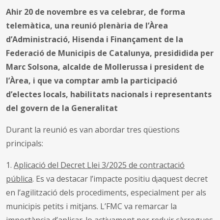
Ahir 20 de novembre es va celebrar, de forma
telemàtica, una reunió plenària de l’Àrea
d’Administració, Hisenda i Finançament de la
Federació de Municipis de Catalunya, presididida per
Marc Solsona, alcalde de Mollerussa i president de
l’Àrea, i que va comptar amb la participació
d’electes locals, habilitats nacionals i representants
del govern de la Generalitat
Durant la reunió es van abordar tres qüestions
principals:
1.
Aplicació del Decret Llei 3/2025 de contractació
pública
. E
s va destacar l’impacte positiu d
¡aquest d
ecret
en l’agilització dels procediments, especialment per als
municipis petits i mitjans. L
’FMC
va remarcar la
importància d’aplicar-lo activament per reduir càrregues