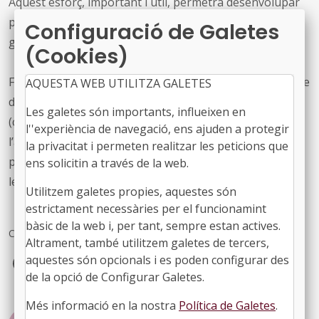
Aquest esforç, important i útil, permetrà desenvolupar
polítiques públiques integrals des de la perspectiva de
Configuració de Galetes
gènere.
(Cookies)
Finalment, la Proposició de llei finalitza amb un seguit de
AQUESTA WEB UTILITZA GALETES
disposicions necessàries per la seva correcta aplicació
Les galetes són importants, influeixen en
(com és la determinació dels òrgans responsables de
l''experiència de navegació, ens ajuden a protegir
l’aplicació de la transversalitat, o modificacions de
la privacitat i permeten realitzar les peticions que
preceptes de lleis vigents necessàries per adaptar-les a
ens solicitin a través de la web.
les exigències i les previsions de la llei).
Utilitzem galetes propies, aquestes són
estrictament necessàries per el funcionamint
bàsic de la web i, per tant, sempre estan actives.
Comparteix
Altrament, també utilitzem galetes de tercers,
Facebook
X
LinkedIn
aquestes són opcionals i es poden configurar des
de la opció de Configurar Galetes.
Més informació en la nostra
Política de Galetes
.