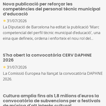
Nova publicació per reforçar les
competències del personal tècnic municipal
d’educació
●
31/07/2026
La Diputació de Barcelona ha editat la publicació ‘Marc
competencial del perfil tècnic municipal d’educació’, una
eina que defineix, ordena i enforteix el nou rol del
personal tècnic d’educació i el seu lideratge en el
desenvolupament i la gestió de les polítiques educatives
S'ha obert la convocatòria CERV DAPHNE
locals
2026
●
31/07/2026
La Comissió Europea ha llançat la convocatòria DAPHNE
2026.
Cultura amplia fins als 1,8 milions d'euros la
convocatòria de subvencions per a festivals
de música d'alt interès cultural