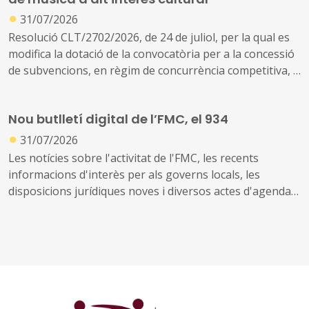
●
31/07/2026
Resolució CLT/2702/2026, de 24 de juliol, per la qual es
modifica la dotació de la convocatòria per a la concessió
de subvencions, en règim de concurrència competitiva, a
festivals de música d'alt interès cultural (ref. BDNS
914637)
Nou butlletí digital de l’FMC, el 934
●
31/07/2026
Les notícies sobre l'activitat de l'FMC, les recents
informacions d'interès per als governs locals, les
disposicions jurídiques noves i diversos actes d'agenda
us arriben amb aquest exemplar, el 934. També inclou
les notícies recents sobre fons europeus