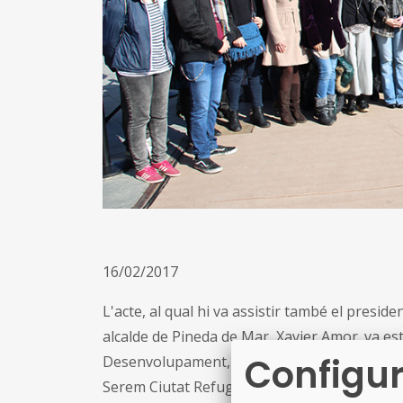
16/02/2017
L'acte, al qual hi va assistir també el preside
alcalde de Pineda de Mar, Xavier Amor. va es
Configur
Desenvolupament, i es va fer a la platja de l
Serem Ciutat Refugi', que comptabilitza el 