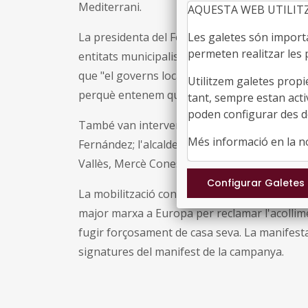
Mediterrani.
AQUESTA WEB UTILIT
La presidenta del Fons i alcaldessa de la Gar
Les galetes són importan
permeten realitzar les p
entitats municipalistes, la
Federació de Mun
que "el governs locals catalans hem donat r
Utilitzem galetes propi
perquè entenem que és també la nostra resp
tant, sempre estan acti
poden configurar des de
També van intervenir en l'acte l'alcaldessa de
Més informació en la 
Fernández; l'alcaldessa de Santa Coloma de G
Vallès, Mercè Conesa; i l'alcaldessa de Barce
La mobilització convocada per dissabte té el 
major marxa a Europa per reclamar l'acollime
fugir forçosament de casa seva. La manifesta
signatures del manifest de la campanya.