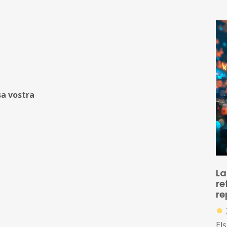
co
d’a
A 
al
mer
com
de
a vostra
La
re
re
●
Els