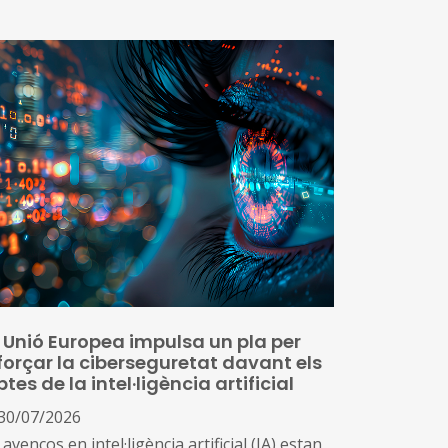
mpleixen les condicions de tensió
ssequibilitat al mercat de l’habitatge
més, impulsa una nova declaració que inclou
tres 53 municipis que no es consideraven de
cat tens, però que s’ha identificat que ara
pleixen les condicions per aplicar el topall
 preus
 Unió Europea impulsa un pla per
forçar la ciberseguretat davant els
ptes de la intel·ligència artificial
30/07/2026
 avenços en intel·ligència artificial (IA) estan