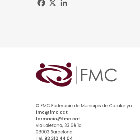
Facebook
X
LinkedIn
© FMC Federació de Municipis de Catalunya
fmc@fmc.cat
formacio@fmc.cat
Via Laietana, 33 6è 1a
08003 Barcelona
Tel.
93 310 44 04