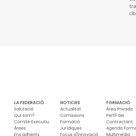
tr
ci
of
am
di
ide
inc
Da
ha
Cib
mob
di
la 
LA FEDERACIÓ
NOTICIES
FORMACIÓ
el
Salutació
Actualitat
Àrea Privada
ci
Qui som?
Comissions
Perfil del
Comitè Executiu
Formació
Contractant
mod
Àrees
Jurídiques
Agenda Form
ma
Ens adherits
Focus d'Innovació
Multimèdia