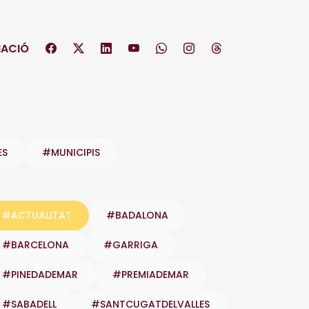
ACIÓ
ES
#MUNICIPIS
#ACTUALITAT
#BADALONA
#BARCELONA
#GARRIGA
#PINEDADEMAR
#PREMIADEMAR
#SABADELL
#SANTCUGATDELVALLES