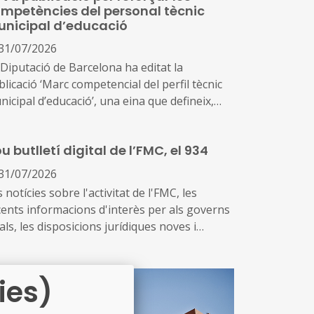
mpetències del personal tècnic
nicipal d’educació
31/07/2026
 Diputació de Barcelona ha editat la
licació ‘Marc competencial del perfil tècnic
icipal d’educació’, una eina que defineix,
ena i enforteix el nou rol del personal tècnic
ducació i el seu lideratge en el
u butlletí digital de l’FMC, el 934
senvolupament i la gestió de les polítiques
ucatives locals
31/07/2026
 notícies sobre l'activitat de l'FMC, les
cents informacions d'interès per als governs
als, les disposicions jurídiques noves i
versos actes d'agenda us arriben amb aquest
emplar, el 934. També inclou les notícies
cents sobre fons europeus
ies)