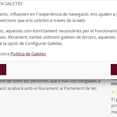
ZA GALETES
riga, Meritxell Budó, va intervenir en nom de les tres
ts, influeixen en l''experiència de navegació, ens ajuden a pr
eticions que ens solicitin a través de la web.
icipis de Catalunya
, l'ACM i el propi Fons, afirmant
esposta malgrat no tenir ni competències ni recursos,
es, aquestes són estrictament necessàries per el funcionamin
onsabilitat".
ves. Altrament, també utilitzem galetes de tercers, aquestes 
 la opció de Configurar Galetes.
 Badalona, Dolors Sabater; l'alcalde de Sabadell, Juli
nostra
Política de Galetes
.
ramenet, Núria Parlón; l'alcaldessa de Sant Cugat del
Es
lona, Ada Colau.
mu
re
suport de 900 entitats i 70.000 signants i pretén ser la
no
nt de totes les persones que s'han vist obligades a
mu
ció acabarà amb el lliurament al Parlament de les
●
El
pr
me