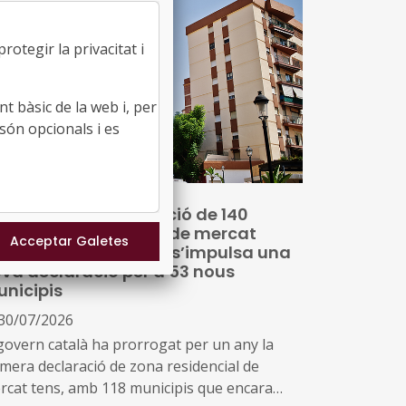
otegir la privacitat i
t bàsic de la web i, per
són opcionals i es
 prorroga la declaració de 140
nicipis com a zona de mercat
sidencial tensionat i s’impulsa una
va declaració per a 53 nous
nicipis
30/07/2026
 govern català ha prorrogat per un any la
imera declaració de zona residencial de
rcat tens, amb 118 municipis que encara