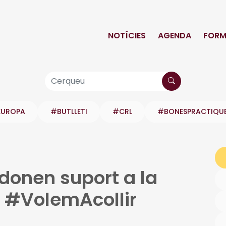
NOTÍCIES
AGENDA
FORM
EUROPA
#BUTLLETI
#CRL
#BONESPRACTIQU
 donen suport a la
 #VolemAcollir