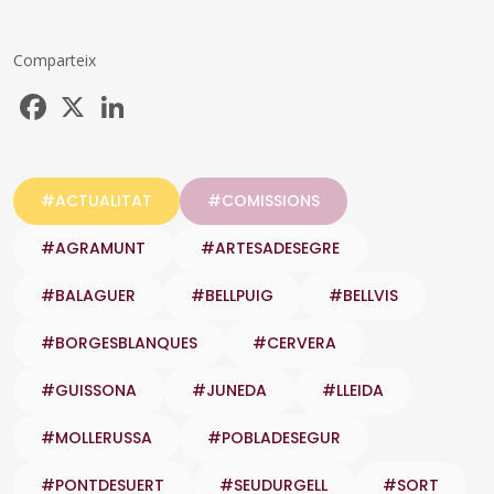
Comparteix
Facebook
X
LinkedIn
#ACTUALITAT
#COMISSIONS
#AGRAMUNT
#ARTESADESEGRE
#BALAGUER
#BELLPUIG
#BELLVIS
#BORGESBLANQUES
#CERVERA
#GUISSONA
#JUNEDA
#LLEIDA
#MOLLERUSSA
#POBLADESEGUR
#PONTDESUERT
#SEUDURGELL
#SORT