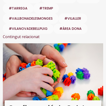
#TARREGA
#TREMP
#VALLBONADELESMONGES
#VILALLER
#VILANOVADEBELLPUIG
#ÀREA DONA
Contingut relacionat