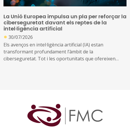
La Unió Europea impulsa un pla per reforçar la
ciberseguretat davant els reptes de la
intel·ligència artificial
●
30/07/2026
Els avenços en intel·ligència artificial (IA) estan
transformant profundament l’àmbit de la
ciberseguretat. Tot i les oportunitats que ofereixen
aquestes tecnologies per prevenir amenaces i reforçar
la protecció dels sistemes digitals, també poden ser
utilitzades per identificar vulnerabilitats, automatitzar
atacs i incrementar-ne l’abast i la velocitat
Davant d’aquest escenari, la Comissió Europea ha
presentat el Pla d'Acció sobre Ciberseguretat i IA, una
iniciativa que mobilitzarà els estats membres, la
indústria i diferents organitzacions europees per
reforçar la seguretat digital de la Unió. El pla es basa en