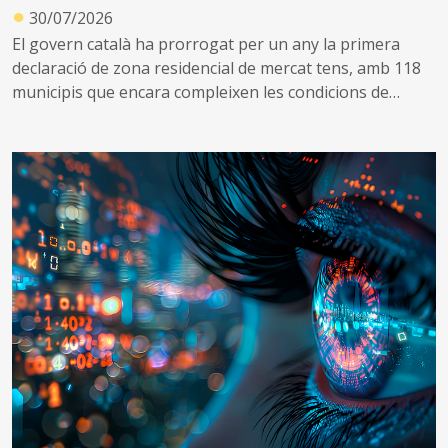
●
30/07/2026
El govern català ha prorrogat per un any la primera
declaració de zona residencial de mercat tens, amb 118
municipis que encara compleixen les condicions de
tensió d’assequibilitat al mercat de l’habitatge
A més, impulsa una nova declaració que inclou altres 53
municipis que no es consideraven de mercat tens, però
que s’ha identificat que ara compleixen les condicions
per aplicar el topall de preus