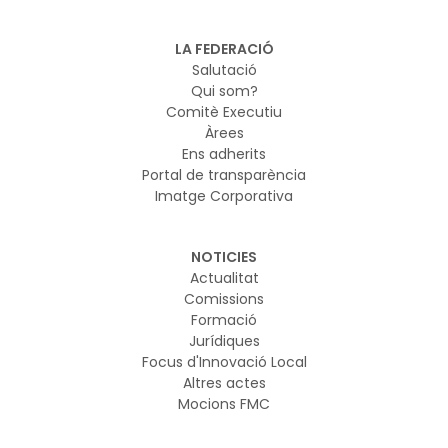
el marc regulador europeu sobre IA i ciberseguretat i
vol garantir que els nous models d’IA es desenvolupin i
LA FEDERACIÓ
s’utilitzin de manera segura
Salutació
Qui som?
Comitè Executiu
Àrees
Ens adherits
Portal de transparència
Imatge Corporativa
NOTICIES
Actualitat
Comissions
Formació
Jurídiques
Focus d'Innovació Local
Altres actes
Mocions FMC