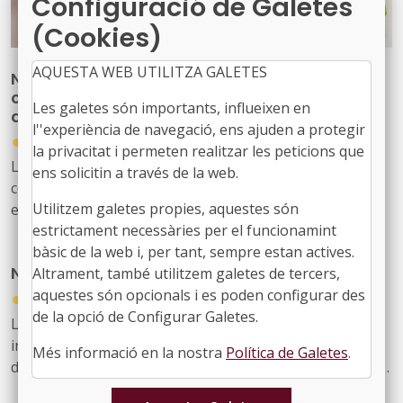
Configuració de Galetes
(Cookies)
AQUESTA WEB UTILITZA GALETES
Nova publicació per reforçar les
competències del personal tècnic municipal
Les galetes són importants, influeixen en
d’educació
l''experiència de navegació, ens ajuden a protegir
●
31/07/2026
la privacitat i permeten realitzar les peticions que
La Diputació de Barcelona ha editat la publicació ‘Marc
ens solicitin a través de la web.
competencial del perfil tècnic municipal d’educació’, una
Utilitzem galetes propies, aquestes són
eina que defineix, ordena i enforteix el nou rol del
estrictament necessàries per el funcionamint
personal tècnic d’educació i el seu lideratge en el
bàsic de la web i, per tant, sempre estan actives.
desenvolupament i la gestió de les polítiques educatives
Nou butlletí digital de l’FMC, el 934
Altrament, també utilitzem galetes de tercers,
locals
aquestes són opcionals i es poden configurar des
●
31/07/2026
de la opció de Configurar Galetes.
Les notícies sobre l'activitat de l'FMC, les recents
informacions d'interès per als governs locals, les
Més informació en la nostra
Política de Galetes
.
disposicions jurídiques noves i diversos actes d'agenda
us arriben amb aquest exemplar, el 934. També inclou