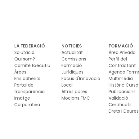
Da
ha
Cib
mob
di
la 
LA FEDERACIÓ
NOTICIES
FORMACIÓ
el
Salutació
Actualitat
Àrea Privada
ci
Qui som?
Comissions
Perfil del
Comitè Executiu
Formació
Contractant
mod
Àrees
Jurídiques
Agenda Form
ma
Ens adherits
Focus d'Innovació
Multimèdia
Portal de
Local
Històric Curso
transparència
Altres actes
Publicacions
Imatge
Mocions FMC
Validació
Corporativa
Certificats
Drets i Deures