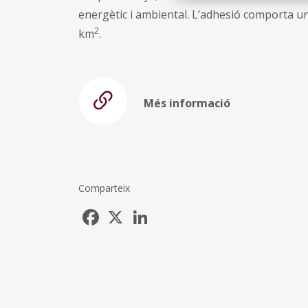
energètic i ambiental. L’adhesió comporta u
2
km
.
Més informació
Comparteix
Facebook
X
LinkedIn