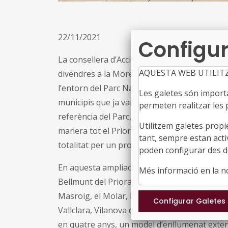
22/11/2021
Configur
La consellera d’Acció Climàtica, Alimentació i
AQUESTA WEB UTILIT
divendres a la Morera de Montsant el certific
l’entorn del Parc Natural de Montsant. Aquest
Les galetes són importan
municipis que ja van ser declarats inicialment
permeten realitzar les p
referència del Parc, àrees pròximes a punts 
Utilitzem galetes propi
manera tot el Priorat es converteix en l’úni
tant, sempre estan acti
totalitat per un projecte de protecció envers
poden configurar des de
En aquesta ampliació s’incorporen al projecte d
Més informació en la 
Bellmunt del Priorat, Capafonts, Capçanes, Fal
Masroig, el Molar, Mont-ral, Porrera, Pradell
Vallclara, Vilanova de Prades i Vimbodí i Po
en quatre anys, un model d’enllumenat exteri