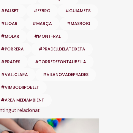
#FALSET
#FEBRO
#GUIAMETS
#LLOAR
#MARÇA
#MASROIG
#MOLAR
#MONT-RAL
#PORRERA
#PRADELLDELATEIXETA
#PRADES
#TORREDEFONTAUBELLA
#VALLCLARA
#VILANOVADEPRADES
#VIMBODIIPOBLET
#ÀREA MEDIAMBIENT
ntingut relacionat