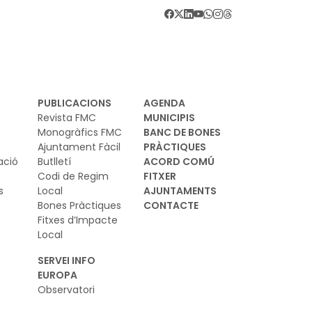
vant d’aquest escenari, la Comissió Europea
 presentat el Pla d'Acció sobre
erseguretat i IA, una iniciativa que
ilitzarà els estats membres, la indústria i
ferents organitzacions europees per reforçar
seguretat digital de la Unió. El pla es basa en
PUBLICACIONS
AGENDA
 marc regulador europeu sobre IA i
Revista FMC
MUNICIPIS
berseguretat i vol garantir que els nous
Monogràfics FMC
BANC DE BONES
Ajuntament Fàcil
PRÀCTIQUES
els d’IA es desenvolupin i s’utilitzin de
ació
Butlletí
ACORD COMÚ
nera segura
Codi de Regim
FITXER
s
Local
AJUNTAMENTS
Bones Pràctiques
CONTACTE
Fitxes d’Impacte
Local
SERVEI INFO
EUROPA
Observatori