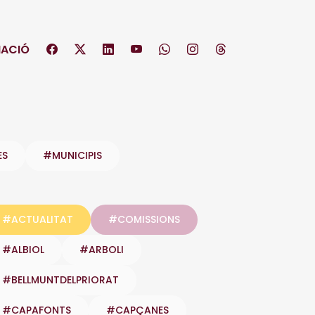
ACIÓ
ES
#MUNICIPIS
#ACTUALITAT
#COMISSIONS
#ALBIOL
#ARBOLI
#BELLMUNTDELPRIORAT
#CAPAFONTS
#CAPÇANES