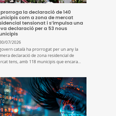
 prorroga la declaració de 140
nicipis com a zona de mercat
sidencial tensionat i s’impulsa una
va declaració per a 53 nous
nicipis
30/07/2026
 govern català ha prorrogat per un any la
imera declaració de zona residencial de
rcat tens, amb 118 municipis que encara
mpleixen les condicions de tensió
ssequibilitat al mercat de l’habitatge
més, impulsa una nova declaració que inclou
tres 53 municipis que no es consideraven de
cat tens, però que s’ha identificat que ara
pleixen les condicions per aplicar el topall
 preus