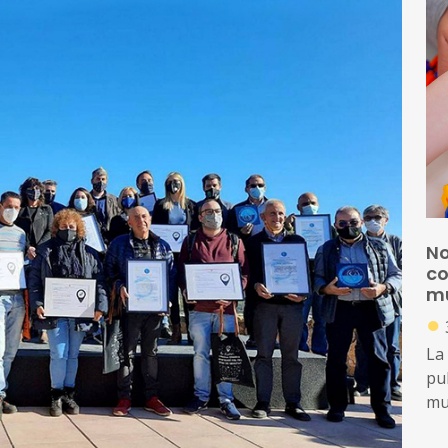
No
co
mu
●
La
pub
mun
ord