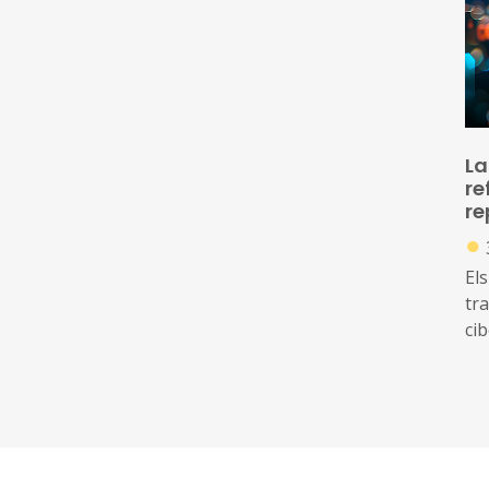
La
re
re
●
Els
tr
ci
of
am
di
ide
inc