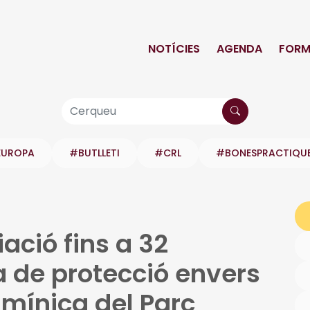
NOTÍCIES
AGENDA
FORM
EUROPA
#BUTLLETI
#CRL
#BONESPRACTIQU
ació fins a 32
a de protecció envers
umínica del Parc