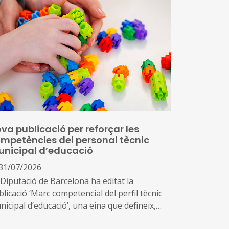
va publicació per reforçar les
mpetències del personal tècnic
nicipal d’educació
31/07/2026
 Diputació de Barcelona ha editat la
licació ‘Marc competencial del perfil tècnic
icipal d’educació’, una eina que defineix,
ena i enforteix el nou rol del personal tècnic