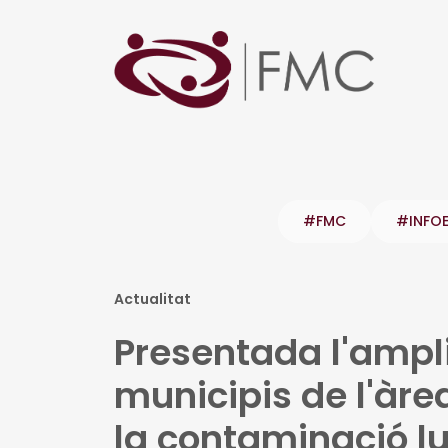
#FMC
#INFO
Actualitat
Presentada l'ampli
municipis de l'àre
la contaminació l