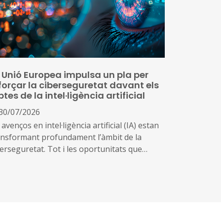
 Unió Europea impulsa un pla per
forçar la ciberseguretat davant els
ptes de la intel·ligència artificial
30/07/2026
 avenços en intel·ligència artificial (IA) estan
ansformant profundament l’àmbit de la
berseguretat. Tot i les oportunitats que
ereixen aquestes tecnologies per prevenir
enaces i reforçar la protecció dels sistemes
gitals, també poden ser utilitzades per
ntificar vulnerabilitats, automatitzar atacs i
rementar-ne l’abast i la velocitat