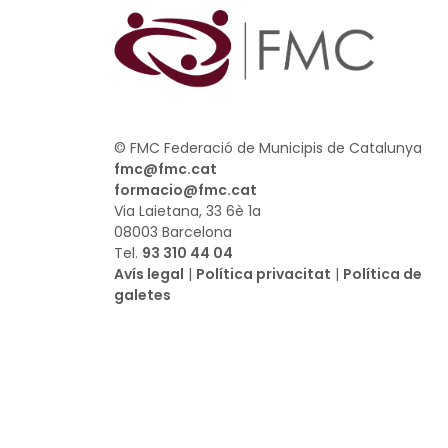
© FMC Federació de Municipis de Catalunya
fmc@fmc.cat
formacio@fmc.cat
Via Laietana, 33 6è 1a
08003 Barcelona
Tel.
93 310 44 04
Avís legal
|
Política privacitat
|
Política de
galetes