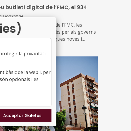
ducació i el seu lideratge en el
u butlletí digital de l’FMC, el 934
senvolupament i la gestió de les polítiques
ucatives locals
31/07/2026
ies)
 notícies sobre l'activitat de l'FMC, les
cents informacions d'interès per als governs
als, les disposicions jurídiques noves i
versos actes d'agenda us arriben amb aquest
emplar, el 934. També inclou les notícies
otegir la privacitat i
cents sobre fons europeus
t bàsic de la web i, per
són opcionals i es