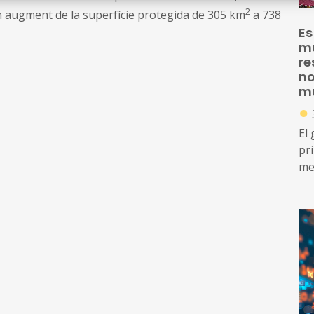
2
n augment de la superfície protegida de 305 km
a 738
Es
mu
re
no
mu
●
El
pr
me
co
d’a
A 
al
mer
com
de