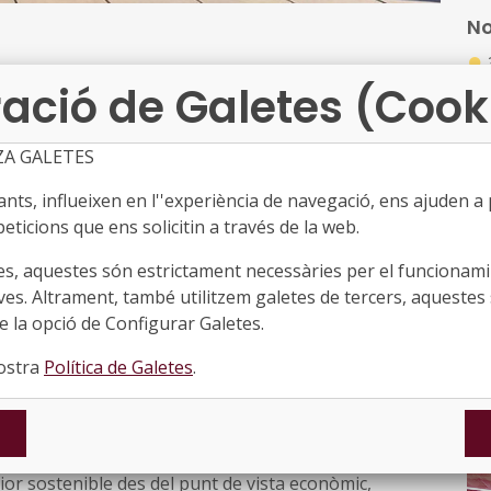
d’e
No
de
●
ed
ació de Galetes (Cook
Les
re
 Agenda Rural, Teresa Jordà, ha lliurat aquest
loc
ZA GALETES
at de cel nocturn de qualitat a 20 municipis de
di
es noves certificacions s’afegeixen a la dels 12
ex
ts, influeixen en l''experiència de navegació, ens ajuden a pr
, fa tres anys, com a àrea d’influència del punt de
re
eticions que ens solicitin a través de la web.
de valor astronòmic o natural especial. D’aquesta
es, aquestes són estrictament necessàries per el funcionamin
ca comarca de Catalunya que ha apostat en la seva
ves. Altrament, també utilitzem galetes de tercers, aquestes 
 la contaminació lumínica.
 la opció de Configurar Galetes.
e protecció els municipis de l’Albiol, l’Arbolí,
nostra
Política de Galetes
.
set, la Febró, els Guiamets, el Lloar, Marçà, el
 de la Teixeta, Prades, la Torre de Fontaubella,
blet. Són municipis que agafen el compromís d’adoptar,
or sostenible des del punt de vista econòmic,