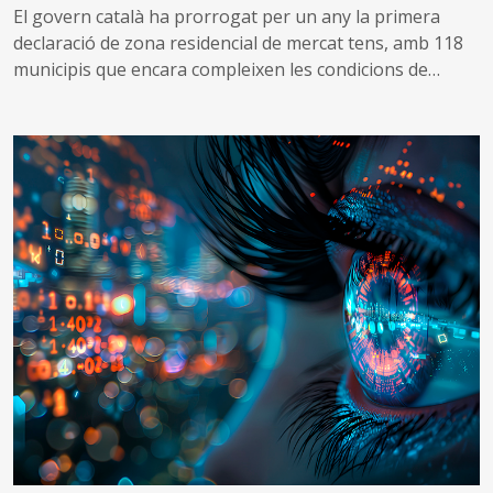
El govern català ha prorrogat per un any la primera
declaració de zona residencial de mercat tens, amb 118
municipis que encara compleixen les condicions de
tensió d’assequibilitat al mercat de l’habitatge
A més, impulsa una nova declaració que inclou altres 53
municipis que no es consideraven de mercat tens, però
que s’ha identificat que ara compleixen les condicions
per aplicar el topall de preus