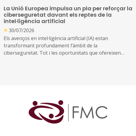
La Unió Europea impulsa un pla per reforçar la
ciberseguretat davant els reptes de la
intel·ligència artificial
●
30/07/2026
Els avenços en intel·ligència artificial (IA) estan
transformant profundament l’àmbit de la
ciberseguretat. Tot i les oportunitats que ofereixen
aquestes tecnologies per prevenir amenaces i reforçar
la protecció dels sistemes digitals, també poden ser
utilitzades per identificar vulnerabilitats, automatitzar
atacs i incrementar-ne l’abast i la velocitat
Davant d’aquest escenari, la Comissió Europea ha
presentat el Pla d'Acció sobre Ciberseguretat i IA, una
iniciativa que mobilitzarà els estats membres, la
indústria i diferents organitzacions europees per
reforçar la seguretat digital de la Unió. El pla es basa en
el marc regulador europeu sobre IA i ciberseguretat i