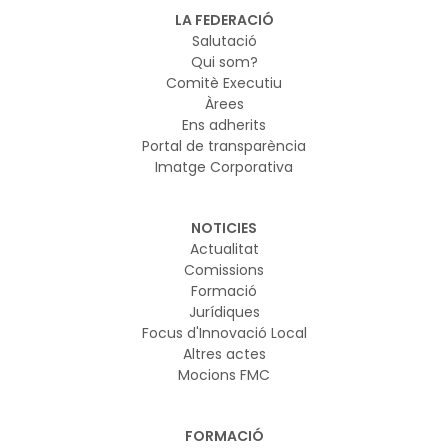
vol garantir que els nous models d’IA es desenvolupin i
LA FEDERACIÓ
s’utilitzin de manera segura
Salutació
Qui som?
Comitè Executiu
Àrees
Ens adherits
Portal de transparència
Imatge Corporativa
NOTICIES
Actualitat
Comissions
Formació
Jurídiques
Focus d'Innovació Local
Altres actes
Mocions FMC
FORMACIÓ