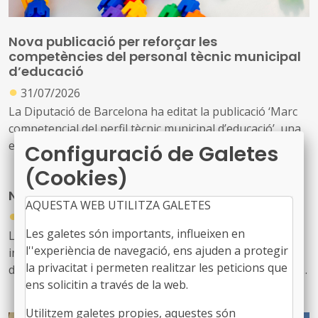
Nova publicació per reforçar les
competències del personal tècnic municipal
d’educació
●
31/07/2026
La Diputació de Barcelona ha editat la publicació ‘Marc
competencial del perfil tècnic municipal d’educació’, una
eina que defineix, ordena i enforteix el nou rol del
Configuració de Galetes
personal tècnic d’educació i el seu lideratge en el
(Cookies)
desenvolupament i la gestió de les polítiques educatives
Nou butlletí digital de l’FMC, el 934
locals
AQUESTA WEB UTILITZA GALETES
●
31/07/2026
Les galetes són importants, influeixen en
Les notícies sobre l'activitat de l'FMC, les recents
l''experiència de navegació, ens ajuden a protegir
informacions d'interès per als governs locals, les
la privacitat i permeten realitzar les peticions que
disposicions jurídiques noves i diversos actes d'agenda
ens solicitin a través de la web.
us arriben amb aquest exemplar, el 934. També inclou
les notícies recents sobre fons europeus
Utilitzem galetes propies, aquestes són