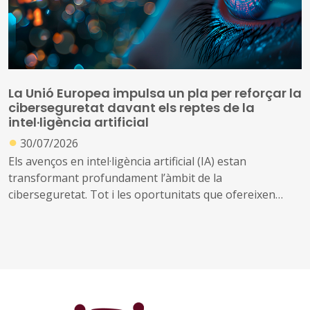
La Unió Europea impulsa un pla per reforçar la
ciberseguretat davant els reptes de la
intel·ligència artificial
●
30/07/2026
Els avenços en intel·ligència artificial (IA) estan
transformant profundament l’àmbit de la
ciberseguretat. Tot i les oportunitats que ofereixen
aquestes tecnologies per prevenir amenaces i reforçar
la protecció dels sistemes digitals, també poden ser
utilitzades per identificar vulnerabilitats, automatitzar
atacs i incrementar-ne l’abast i la velocitat
Davant d’aquest escenari, la Comissió Europea ha