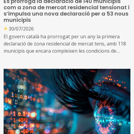
Es prorroga la declaració de 140 municipis
com a zona de mercat residencial tensionat i
s’impulsa una nova declaració per a 53 nous
municipis
●
30/07/2026
El govern català ha prorrogat per un any la primera
declaració de zona residencial de mercat tens, amb 118
municipis que encara compleixen les condicions de
tensió d’assequibilitat al mercat de l’habitatge
A més, impulsa una nova declaració que inclou altres 53
municipis que no es consideraven de mercat tens, però
que s’ha identificat que ara compleixen les condicions
per aplicar el topall de preus