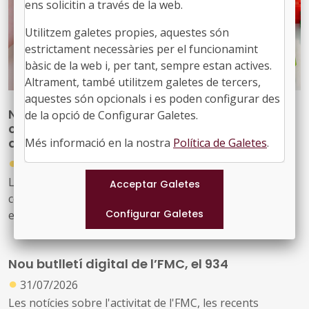
ens solicitin a través de la web.
Utilitzem galetes propies, aquestes són
estrictament necessàries per el funcionamint
bàsic de la web i, per tant, sempre estan actives.
Altrament, també utilitzem galetes de tercers,
aquestes són opcionals i es poden configurar des
Nova publicació per reforçar les
de la opció de Configurar Galetes.
competències del personal tècnic municipal
d’educació
Més informació en la nostra
Política de Galetes
.
●
31/07/2026
La Diputació de Barcelona ha editat la publicació ‘Marc
competencial del perfil tècnic municipal d’educació’, una
eina que defineix, ordena i enforteix el nou rol del
personal tècnic d’educació i el seu lideratge en el
desenvolupament i la gestió de les polítiques educatives
Nou butlletí digital de l’FMC, el 934
locals
●
31/07/2026
Les notícies sobre l'activitat de l'FMC, les recents