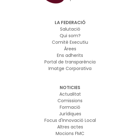
reforçar la seguretat digital de la Unió. El pla es basa en
el marc regulador europeu sobre IA i ciberseguretat i
vol garantir que els nous models d’IA es desenvolupin i
LA FEDERACIÓ
s’utilitzin de manera segura
Salutació
Qui som?
Comitè Executiu
Àrees
Ens adherits
Portal de transparència
Imatge Corporativa
NOTICIES
Actualitat
Comissions
Formació
Jurídiques
Focus d'Innovació Local
Altres actes
Mocions FMC