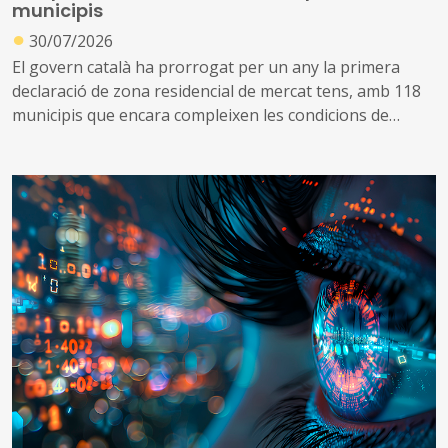
municipis
●
30/07/2026
El govern català ha prorrogat per un any la primera
declaració de zona residencial de mercat tens, amb 118
municipis que encara compleixen les condicions de
tensió d’assequibilitat al mercat de l’habitatge
A més, impulsa una nova declaració que inclou altres 53
municipis que no es consideraven de mercat tens, però
que s’ha identificat que ara compleixen les condicions
per aplicar el topall de preus