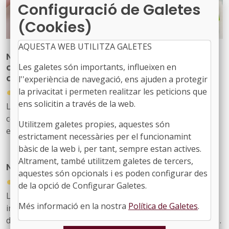
Configuració de Galetes
(Cookies)
AQUESTA WEB UTILITZA GALETES
Nova publicació per reforçar les
competències del personal tècnic municipal
Les galetes són importants, influeixen en
d’educació
l''experiència de navegació, ens ajuden a protegir
●
la privacitat i permeten realitzar les peticions que
31/07/2026
ens solicitin a través de la web.
La Diputació de Barcelona ha editat la publicació ‘Marc
competencial del perfil tècnic municipal d’educació’, una
Utilitzem galetes propies, aquestes són
eina que defineix, ordena i enforteix el nou rol del
estrictament necessàries per el funcionamint
personal tècnic d’educació i el seu lideratge en el
bàsic de la web i, per tant, sempre estan actives.
desenvolupament i la gestió de les polítiques educatives
Altrament, també utilitzem galetes de tercers,
Nou butlletí digital de l’FMC, el 934
locals
aquestes són opcionals i es poden configurar des
●
31/07/2026
de la opció de Configurar Galetes.
Les notícies sobre l'activitat de l'FMC, les recents
Més informació en la nostra
Política de Galetes
.
informacions d'interès per als governs locals, les
disposicions jurídiques noves i diversos actes d'agenda