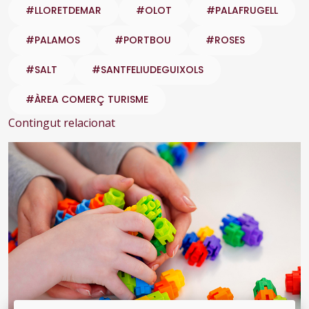
#LLORETDEMAR
#OLOT
#PALAFRUGELL
#PALAMOS
#PORTBOU
#ROSES
#SALT
#SANTFELIUDEGUIXOLS
#ÀREA COMERÇ TURISME
Contingut relacionat