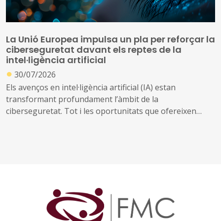
La Unió Europea impulsa un pla per reforçar la
ciberseguretat davant els reptes de la
intel·ligència artificial
●
30/07/2026
Els avenços en intel·ligència artificial (IA) estan
transformant profundament l’àmbit de la
ciberseguretat. Tot i les oportunitats que ofereixen
aquestes tecnologies per prevenir amenaces i reforçar
la protecció dels sistemes digitals, també poden ser
utilitzades per identificar vulnerabilitats, automatitzar
atacs i incrementar-ne l’abast i la velocitat
Davant d’aquest escenari, la Comissió Europea ha
presentat el Pla d'Acció sobre Ciberseguretat i IA, una
iniciativa que mobilitzarà els estats membres, la
indústria i diferents organitzacions europees per