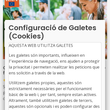
Configuració de Galetes
(Cookies)
AQUESTA WEB UTILITZA GALETES
Les galetes són importants, influeixen en
l''experiència de navegació, ens ajuden a protegir
la privacitat i permeten realitzar les peticions que
Orientacions pràctiques per a sol·licitants de
finançament en promoció agroalimentària
ens solicitin a través de la web.
●
10/03/2026
Utilitzem galetes propies, aquestes són
S’ha publicat una nota informativa amb orientacions
estrictament necessàries per el funcionamint
pràctiques per les entitats interessades a preparar
bàsic de la web i, per tant, sempre estan actives.
correctament les seves candidatures en el marc de la
Altrament, també utilitzem galetes de tercers,
convocatòria 2026 de promoció de productes
aquestes són opcionals i es poden configurar des