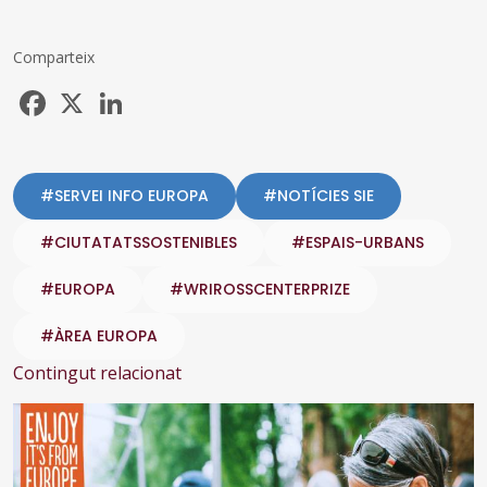
Comparteix
Facebook
X
LinkedIn
#SERVEI INFO EUROPA
#NOTÍCIES SIE
#CIUTATATSSOSTENIBLES
#ESPAIS-URBANS
#EUROPA
#WRIROSSCENTERPRIZE
#ÀREA EUROPA
Contingut relacionat