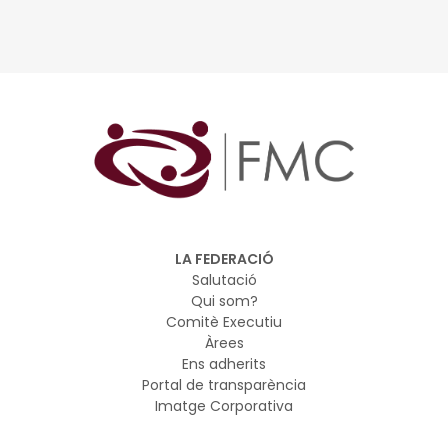
d’emmagatzematge tèrmic subterrani (UTES) per
avançar cap a la descarbonització de les ciutats
europees.
LA FEDERACIÓ
Salutació
Qui som?
Comitè Executiu
Àrees
Ens adherits
Portal de transparència
Imatge Corporativa