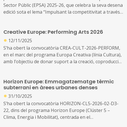
Sector Públic (EPSA) 2025-26, que celebra la seva desena
edició sota el lema “Impulsant la competitivitat a través
de les reformes i les inversions”.
Creative Europe: Performing Arts 2026
●
12/11/2025
S’ha obert la convocatòria CREA-CULT-2026-PERFORM,
en el marc del programa Europa Creativa (línia Cultura),
amb l’objectiu de donar suport a la creació, coproducció i
circulació transnacional d’obres d’arts escèniques, així
com a la formació i la sostenibilitat del sector.
Horizon Europe: Emmagatzematge tèrmic
subterrani en àrees urbanes denses
●
31/10/2025
S’ha obert la convocatòria HORIZON-CL5-2026-02-D3-
22, dins del programa Horizon Europe (Clúster 5 –
Clima, Energia i Mobilitat), centrada en el
desenvolupament de sistemes innovadors