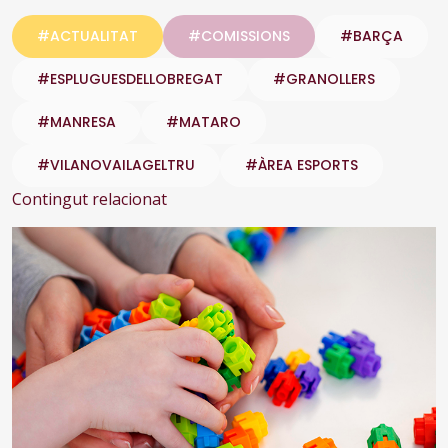
#ACTUALITAT
#COMISSIONS
#BARÇA
#ESPLUGUESDELLOBREGAT
#GRANOLLERS
#MANRESA
#MATARO
#VILANOVAILAGELTRU
#ÀREA ESPORTS
Contingut relacionat