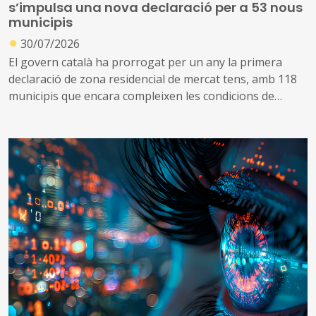
s’impulsa una nova declaració per a 53 nous
municipis
●
30/07/2026
El govern català ha prorrogat per un any la primera
declaració de zona residencial de mercat tens, amb 118
municipis que encara compleixen les condicions de
tensió d’assequibilitat al mercat de l’habitatge
A més, impulsa una nova declaració que inclou altres 53
municipis que no es consideraven de mercat tens, però
que s’ha identificat que ara compleixen les condicions
per aplicar el topall de preus