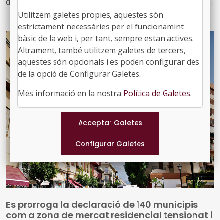
disposicions jurídiques noves i diversos actes d'agenda
us arriben amb aquest exemplar, el 934. També inclou
Utilitzem galetes propies, aquestes són
les notícies recents sobre fons europeus
estrictament necessàries per el funcionamint
bàsic de la web i, per tant, sempre estan actives.
Altrament, també utilitzem galetes de tercers,
aquestes són opcionals i es poden configurar des
de la opció de Configurar Galetes.
Més informació en la nostra
Política de Galetes
.
Es prorroga la declaració de 140 municipis
com a zona de mercat residencial tensionat i