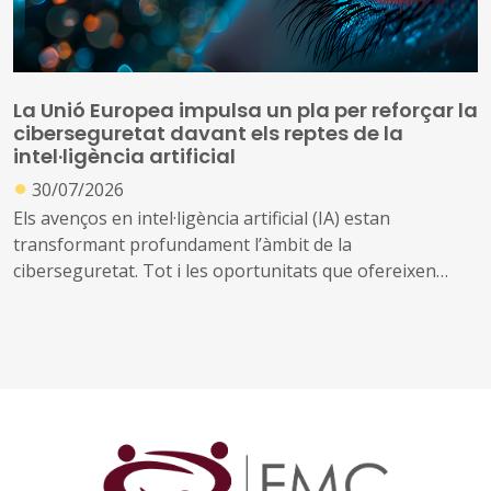
La Unió Europea impulsa un pla per reforçar la
ciberseguretat davant els reptes de la
intel·ligència artificial
●
30/07/2026
Els avenços en intel·ligència artificial (IA) estan
transformant profundament l’àmbit de la
ciberseguretat. Tot i les oportunitats que ofereixen
aquestes tecnologies per prevenir amenaces i reforçar
la protecció dels sistemes digitals, també poden ser
utilitzades per identificar vulnerabilitats, automatitzar
atacs i incrementar-ne l’abast i la velocitat
Davant d’aquest escenari, la Comissió Europea ha
presentat el Pla d'Acció sobre Ciberseguretat i IA, una
iniciativa que mobilitzarà els estats membres, la