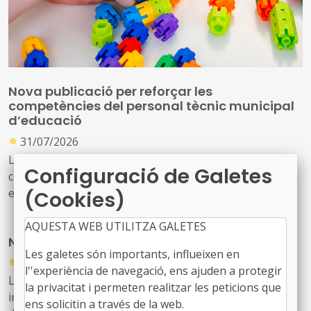
Nova publicació per reforçar les
competències del personal tècnic municipal
d’educació
●
31/07/2026
La Diputació de Barcelona ha editat la publicació ‘Marc
Configuració de Galetes
competencial del perfil tècnic municipal d’educació’, una
eina que defineix, ordena i enforteix el nou rol del
(Cookies)
personal tècnic d’educació i el seu lideratge en el
desenvolupament i la gestió de les polítiques educatives
AQUESTA WEB UTILITZA GALETES
Nou butlletí digital de l’FMC, el 934
locals
Les galetes són importants, influeixen en
●
31/07/2026
l''experiència de navegació, ens ajuden a protegir
Les notícies sobre l'activitat de l'FMC, les recents
la privacitat i permeten realitzar les peticions que
informacions d'interès per als governs locals, les
ens solicitin a través de la web.