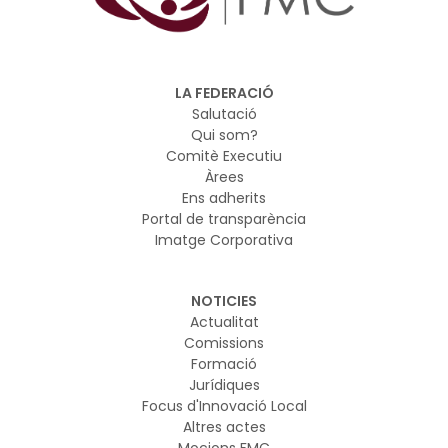
indústria i diferents organitzacions europees per
reforçar la seguretat digital de la Unió. El pla es basa en
el marc regulador europeu sobre IA i ciberseguretat i
vol garantir que els nous models d’IA es desenvolupin i
LA FEDERACIÓ
s’utilitzin de manera segura
Salutació
Qui som?
Comitè Executiu
Àrees
Ens adherits
Portal de transparència
Imatge Corporativa
NOTICIES
Actualitat
Comissions
Formació
Jurídiques
Focus d'Innovació Local
Altres actes