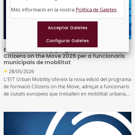
Més informació en la nostra
Política de Galetes
.
EIT Urban Mobility: programa de formació
Citizens on the Move 2026 per a funcionaris
municipals de mobilitat
●
28/05/2026
L'EIT Urban Mobility ofereix la nova edició del programa
de formació Citizens on the Move, adreçat a funcionaris
de ciutats europees que treballen en mobilitat urbana,
com ara departaments de mobilitat, oficines de projectes
europeus, departaments de smart city i similars. El
programa combina mòduls en línia amb una visita de
camp de 2,5 dies a Rotterdam (5-7 d'octubre de 2026).