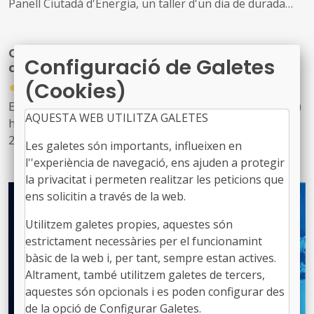
Panell Ciutadà d'Energia, un taller d'un dia de durada
que implica la ciutadania i els actors locals en la co-
creació de solucions per a la transició energètica local.
CERV 2026: oberta la convocatòria
Configuració de Galetes
d'Agermanament de Ciutats
●
(Cookies)
02/06/2026
El programa Citizens, Equality, Rights and Values (CERV)
AQUESTA WEB UTILITZA GALETES
ha obert la convocatòria d'Agermanament de Ciutats
2026, amb un pressupost total de 6 milions d'euros
Les galetes són importants, influeixen en
destinat a finançar intercanvis entre ciutadans de
l''experiència de navegació, ens ajuden a protegir
diferents països per reforçar la comprensió mútua, la
la privacitat i permeten realitzar les peticions que
tolerància i el sentiment de pertinença europea. És una
ens solicitin a través de la web.
de les convocatòries de participació ciutadana amb més
Utilitzem galetes propies, aquestes són
tradició del programa i té una rellevància directa per als
estrictament necessàries per el funcionamint
governs locals, ja que els municipis en són els principals
bàsic de la web i, per tant, sempre estan actives.
destinataris.
Altrament, també utilitzem galetes de tercers,
aquestes són opcionals i es poden configurar des
de la opció de Configurar Galetes.