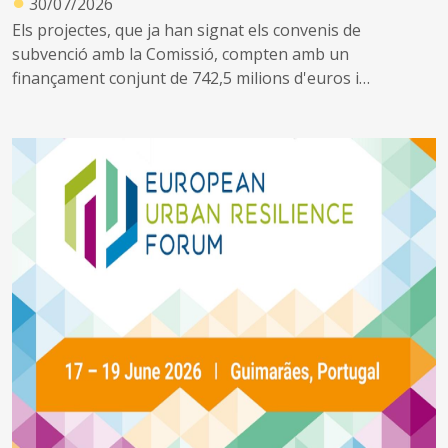
●
30/07/2026
Els projectes, que ja han signat els convenis de
subvenció amb la Comissió, compten amb un
finançament conjunt de 742,5 milions d'euros i
contribuiran als objectius del Pacte Verd Europeu, fent
front a la degradació ambiental, ajudant a revertir la
pèrdua de biodiversitat i millorant la gestió dels
recursos naturals.