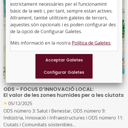
estrictament necessàries per el funcionamint
oportunitat de desenvolupament sostenible a les zones
bàsic de la web i, per tant, sempre estan actives.
rurals europees
Altrament, també utilitzem galetes de tercers,
aquestes són opcionals i es poden configurar des
D'una banda permet un ús més sostenible dels recursos
de la opció de Configurar Galetes.
gràcies a la reutilització dels materials i a l’aplicació de
pràctiques més ecològiques, i de l'altra com un valuós
Més informació en la nostra
Política de Galetes
.
nínxol d'oportunitats empresarials i de llocs de treball
ODS – FOCUS D’INNOVACIÓ LOCAL:
El valor de les zones humides per a les ciutats
●
05/12/2025
ODS número 3: Salut i Benestar, ODS número 9:
Indústria, Innovació i Infraestructures i ODS número 11:
Ciutats i Comunitats sostenibles