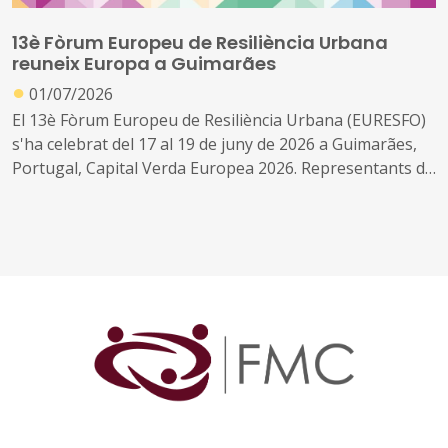
13è Fòrum Europeu de Resiliència Urbana
reuneix Europa a Guimarães
●
01/07/2026
El 13è Fòrum Europeu de Resiliència Urbana (EURESFO)
s'ha celebrat del 17 al 19 de juny de 2026 a Guimarães,
Portugal, Capital Verda Europea 2026. Representants de
ciutats, experts i actors d'institucions locals i regionals
d'arreu d'Europa s'hi han reunit per avançar en
estratègies, iniciatives i accions sobre adaptació al canvi
climàtic, gestió del risc de desastres i enfortiment de la
resiliència urbana.