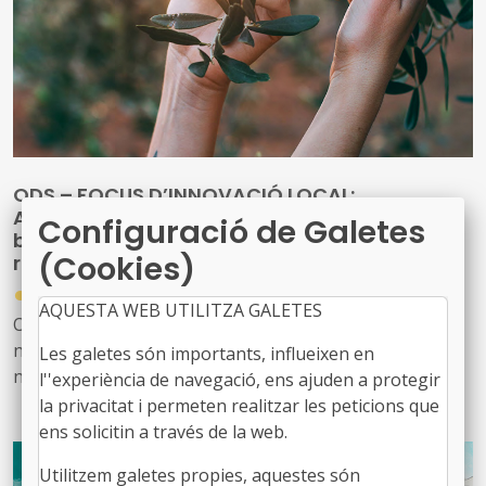
ODS – FOCUS D’INNOVACIÓ LOCAL:
Agroinnovació: col·laboració per a una
Configuració de Galetes
bioeconomia circular i sostenible en l’Europa
(Cookies)
rural
●
23/02/2026
AQUESTA WEB UTILITZA GALETES
ODS número 11: Ciutats i Comunitats sostenibles, ODS
número 12: Consum i Producció responsables i ODS
Les galetes són importants, influeixen en
número 13: Acció climàtica
l''experiència de navegació, ens ajuden a protegir
la privacitat i permeten realitzar les peticions que
Amb unes xifres de negoci creixents i una contribució a
ens solicitin a través de la web.
l’economia circular cada vegada més valorada, la
Utilitzem galetes propies, aquestes són
bioeconomia es presenta com una important